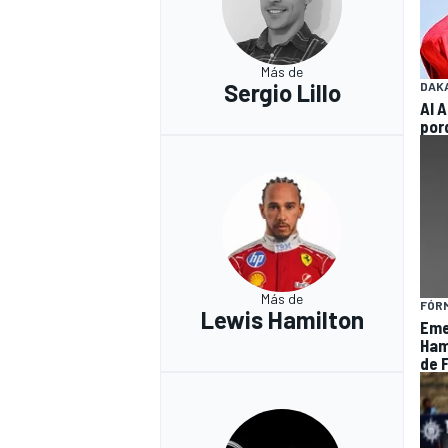
Más de
Sergio Lillo
DAK
Al 
por
Más de
FÓRM
Lewis Hamilton
Eme
Hami
de F