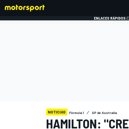
ENLACES RÁPIDOS:
C
FÓRMULA 1
NOTICIAS
Fórmula 1
GP de Australia
HAMILTON: "CRE