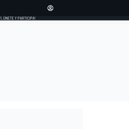
favoritos
Haz que se oiga tu voz
comentando artículos.
1, ÚNETE Y PARTICIPA!
INICIAR SESIÓN
EDICIÓN
LATINOAMÉRICA