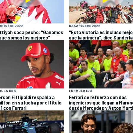
AR
14 ene 2022
DAKAR
14 ene 2022
Attiyah saca pecho: "Ganamos
"Esta victoria es incluso mejo
que somos los mejores"
que la primera", dice Sunderl
ULA 1
18 h
FÓRMULA 1
4 d
rson Fittipaldi respalda a
Ferrari se refuerza con dos
lton en su lucha por el título
ingenieros que llegan a Maran
1 con Ferrari
desde Mercedes y Aston Mart