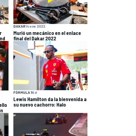
DAKAR
14 ene 2022
r
Murió un mecánico en el enlace
and
final del Dakar 2022
FÓRMULA 1
6 d
Lewis Hamilton da la bienvenida a
su nuevo cachorro: Halo
ello
in