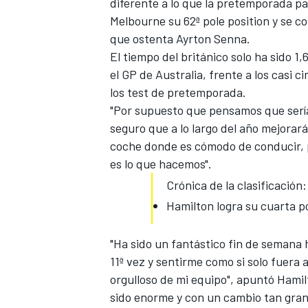
diferente a lo que la pretemporada pa
FÓRMULA E
Melbourne su 62ª pole
position y se c
que ostenta Ayrton Senna.
El tiempo del británico solo ha sido 1
el GP de Australia, frente a los casi 
los test de pretemporada.
"Por supuesto que pensamos que sería 
seguro que a lo largo del año mejorará
coche donde es cómodo de conducir, pe
es lo que hacemos".
Crónica de la clasificación:
Hamilton logra su cuarta p
WRC
"Ha sido un fantástico fin de semana h
11ª vez y sentirme como si solo fuera
orgulloso de mi equipo", apuntó Hamil
sido enorme y con un cambio tan gran