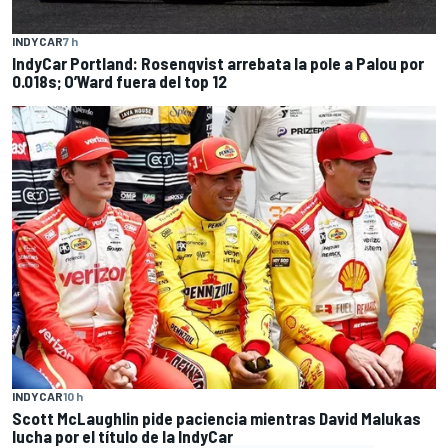
INDYCAR
7 h
IndyCar Portland: Rosenqvist arrebata la pole a Palou por
0.018s; O’Ward fuera del top 12
INDYCAR
10 h
Scott McLaughlin pide paciencia mientras David Malukas
lucha por el título de la IndyCar