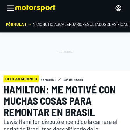
FÓRMULA 1
INICIO
NOTICIAS
CALENDARIO
RESULTADOS
CLASIFICAC
DECLARACIONES
Fórmula 1
GP de Brasil
HAMILTON: ME MOTIVÉ CON
MUCHAS COSAS PARA
REMONTAR EN BRASIL
Lewis Hamilton disputó encendido la carrera al
sprint de Brasil tras descalificarle de la