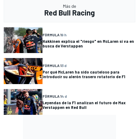
Más de
Red Bull Racing
FÓRMULA 1
9 h
Hakkinen explica el "riesgo" en McLaren si va en
busca de Verstappen
FÓRMULA 1
3 d
Por qué McLaren ha sido cauteloso para
introducir su alerón trasero rotatorio de F1
FÓRMULA 1
4 d
Leyendas de la F1 analizan el futuro de Max
Verstappen en Red Bull