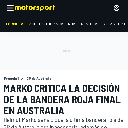
FÓRMULA 1
INICIO
NOTICIAS
CALENDARIO
RESULTADOS
CLASIFICAC
Fórmula 1
GP de Australia
MARKO CRITICA LA DECISIÓN
DE LA BANDERA ROJA FINAL
EN AUSTRALIA
Helmut Marko señaló que la última bandera roja del
GP de Australia era innecesaria, además de