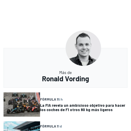
Más de
Ronald Vording
FÓRMULA 1
5 h
La FIA revela un ambicioso objetivo para hacer
los coches de F1 otros 80 kg más ligeros
FÓRMULA 1
1 d