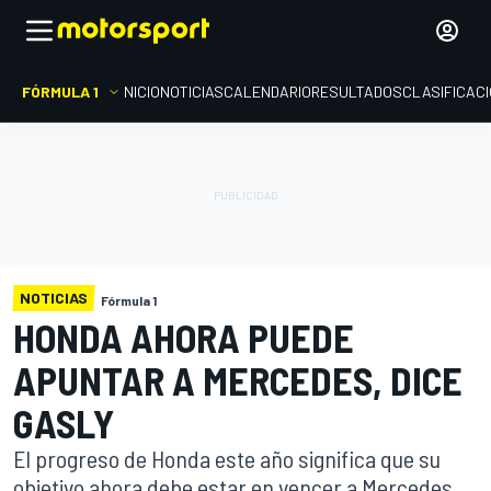
FÓRMULA 1
INICIO
NOTICIAS
CALENDARIO
RESULTADOS
CLASIFICAC
NOTICIAS
Fórmula 1
HONDA AHORA PUEDE
APUNTAR A MERCEDES, DICE
GASLY
El progreso de Honda este año significa que su
objetivo ahora debe estar en vencer a Mercedes