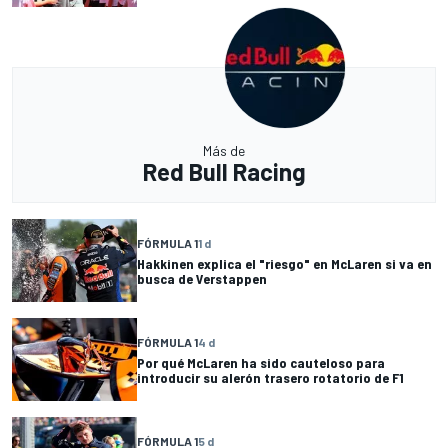
Más de
Red Bull Racing
FÓRMULA 1
1 d
Hakkinen explica el "riesgo" en McLaren si va en
busca de Verstappen
FÓRMULA 1
4 d
Por qué McLaren ha sido cauteloso para
introducir su alerón trasero rotatorio de F1
FÓRMULA 1
5 d