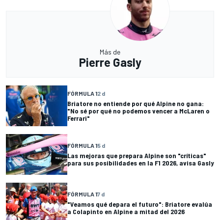
Más de
Pierre Gasly
FÓRMULA 1
2 d
Briatore no entiende por qué Alpine no gana:
"No sé por qué no podemos vencer a McLaren o
Ferrari"
FÓRMULA 1
5 d
Las mejoras que prepara Alpine son "críticas"
para sus posibilidades en la F1 2026, avisa Gasly
FÓRMULA 1
7 d
"Veamos qué depara el futuro": Briatore evalúa
a Colapinto en Alpine a mitad del 2026