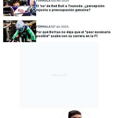
FÓRMULA 1
29 dic 2024
El 'no' de Red Bull a Tsunoda: ¿percepción
injusta o preocupación genuina?
FÓRMULA 1
27 dic 2024
Por qué Bottas no deja que el "peor escenario
posible" acabe con su carrera en la F1