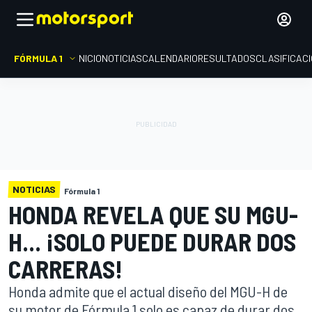
FÓRMULA 1
INICIO
NOTICIAS
CALENDARIO
RESULTADOS
CLASIFICAC
NOTICIAS
Fórmula 1
HONDA REVELA QUE SU MGU-
H... ¡SOLO PUEDE DURAR DOS
CARRERAS!
Honda admite que el actual diseño del MGU-H de
su motor de Fórmula 1 solo es capaz de durar dos