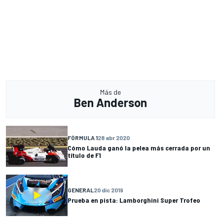
Más de
Ben Anderson
FÓRMULA 1
28 abr 2020
Cómo Lauda ganó la pelea más cerrada por un
título de F1
GENERAL
20 dic 2019
Prueba en pista: Lamborghini Super Trofeo