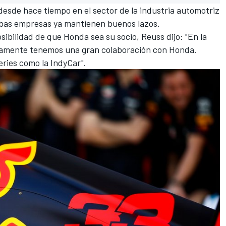
esde hace tiempo en el sector de la industria automotriz
ambas empresas ya mantienen buenos lazos.
ibilidad de que Honda sea su socio, Reuss dijo: "En la
bviamente tenemos una gran colaboración con Honda.
ies como la IndyCar".