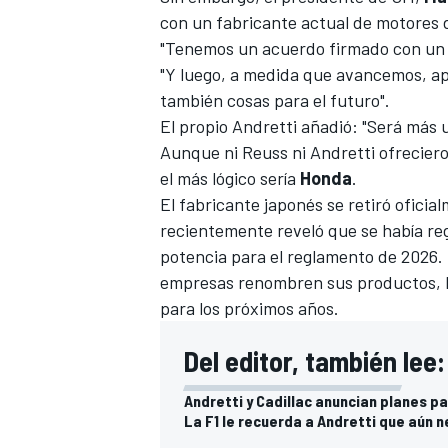
con un fabricante actual de motores d
FÓRMULA E
"Tenemos un acuerdo firmado con un 
"Y luego, a medida que avancemos, a
también cosas para el futuro".
El propio Andretti añadió: "Será más 
Aunque ni Reuss ni Andretti ofrecieron
el más lógico sería
Honda
.
El fabricante japonés se retiró oficia
recientemente reveló que
se había re
potencia para el reglamento de 2026
.
empresas renombren sus productos, h
para los próximos años.
WRC
Del editor, también lee:
Andretti y Cadillac anuncian planes pa
La F1 le recuerda a Andretti que aún 