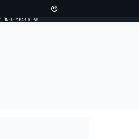
favoritos
Haz que se oiga tu voz
comentando artículos.
1, ÚNETE Y PARTICIPA!
INICIAR SESIÓN
EDICIÓN
LATINOAMÉRICA