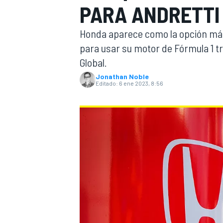
PARA ANDRETTI 
INDYCAR
Honda aparece como la opción más 
para usar su motor de Fórmula 1 tr
Global.
Jonathan Noble
Editado:
6 ene 2023, 8:56
MOTOGP