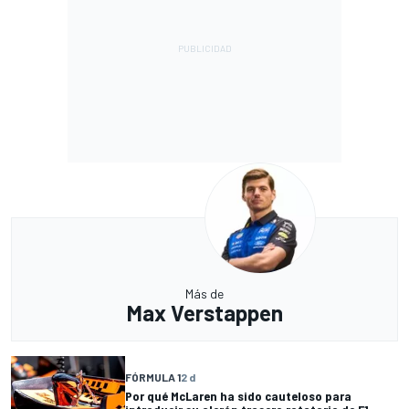
Más de
Max Verstappen
FÓRMULA 1
2 d
Por qué McLaren ha sido cauteloso para