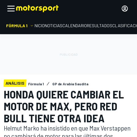
FÓRMULA 1
INICIO
NOTICIAS
CALENDARIO
RESULTADOS
CLASIFICAC
ANÁLISIS
Fórmula 1
GP de Arabia Saudita
HONDA QUIERE CAMBIAR EL
MOTOR DE MAX, PERO RED
BULL TIENE OTRA IDEA
Helmut Marko ha insistido en que Max Verstappen
no cambiará de motor para las últimas dos