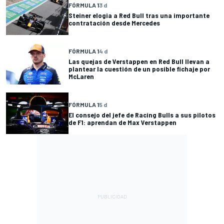
FÓRMULA 1
3 d
Steiner elogia a Red Bull tras una importante
contratación desde Mercedes
FÓRMULA 1
4 d
Las quejas de Verstappen en Red Bull llevan a
plantear la cuestión de un posible fichaje por
McLaren
FÓRMULA 1
5 d
El consejo del jefe de Racing Bulls a sus pilotos
de F1: aprendan de Max Verstappen