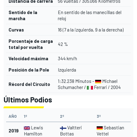
Distancia de carrera
56 vueltas / 305.066 Kilómetros
Sentido de la
En sentido de las manecillas del
marcha
reloj
Curvas
16 (7 a la izquierda, 9 a la derecha)
Porcentaje de carga
42 %
total por vuelta
Velocidad máxima
344 km/h
Posición de la Pole
Izquierda
1:32.238 Minutos -
Michael
Récord del Circuito
Schumacher /
Ferrari / 2004
Últimos Podios
AÑO
1º
2º
3º
Lewis
Valtteri
Sebastian
2019
Hamilton
Bottas
Vettel