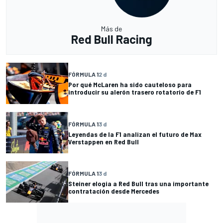
Más de
Red Bull Racing
FÓRMULA 1
2 d
Por qué McLaren ha sido cauteloso para
introducir su alerón trasero rotatorio de F1
FÓRMULA 1
3 d
Leyendas de la F1 analizan el futuro de Max
Verstappen en Red Bull
FÓRMULA 1
3 d
Steiner elogia a Red Bull tras una importante
contratación desde Mercedes