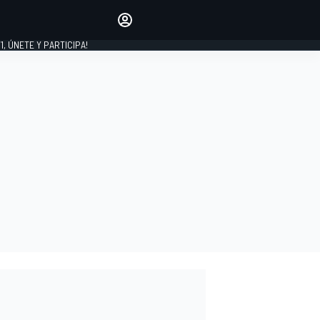
favoritos
Haz que se oiga tu voz
comentando artículos.
1, ÚNETE Y PARTICIPA!
INICIAR SESIÓN
EDICIÓN
LATINOAMÉRICA