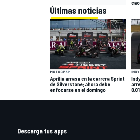
caos
Últimas noticias
MOTOGP
3 h
IND
Aprilia arrasa en la carrera Sprint
Ind
de Silverstone; ahora debe
arr
enfocarse en el domingo
0.01
Descarga tus apps