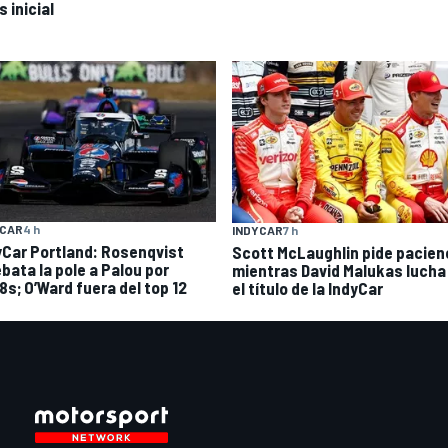
 inicial
YCAR
4 h
INDYCAR
7 h
yCar Portland: Rosenqvist
Scott McLaughlin pide pacien
ebata la pole a Palou por
mientras David Malukas lucha
8s; O’Ward fuera del top 12
el título de la IndyCar