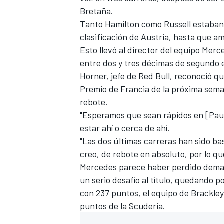
Bretaña.
FÓRMULA E
Tanto Hamilton como Russell estaban
clasificación de Austria, hasta que am
Esto llevó al director del equipo Merc
entre dos y tres décimas de segundo 
Horner, jefe de
Red Bull
, reconoció q
Premio de Francia de la próxima sem
rebote.
"Esperamos que sean rápidos en [Paul]
estar ahí o cerca de ahí.
"Las dos últimas carreras han sido ba
creo, de rebote en absoluto, por lo q
WRC
Mercedes parece haber perdido demas
un serio desafío al título, quedando p
con 237 puntos, el equipo de Brackley 
puntos de la Scuderia.