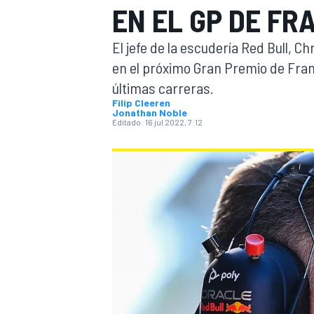
EN EL GP DE FR
INDYCAR
El jefe de la escudería Red Bull, 
en el próximo Gran Premio de Fran
últimas carreras.
Filip Cleeren
Jonathan Noble
Editado:
16 jul 2022, 7:12
MOTOGP