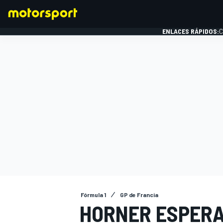
ENLACES RÁPIDOS:
C
FÓRMULA 1
Fórmula 1
GP de Francia
HORNER ESPERA