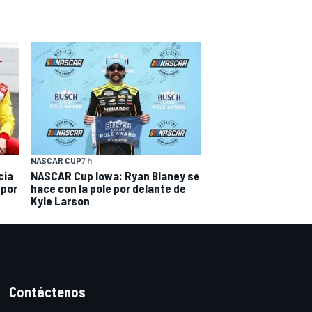
NASCAR CUP
7 h
cia
NASCAR Cup Iowa: Ryan Blaney se
 por
hace con la pole por delante de
Kyle Larson
Contáctenos