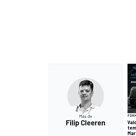
FÓRM
Más de
Filip Cleeren
Val
tem
Mar