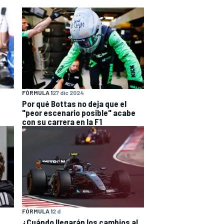
FÓRMULA 1
27 dic 2024
Por qué Bottas no deja que el
"peor escenario posible" acabe
con su carrera en la F1
FÓRMULA 1
2 d
¿Cuándo llegarán los cambios al