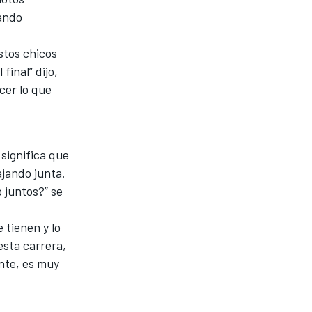
uando
stos chicos
final” dijo,
cer lo que
significa que
ajando junta.
 juntos?” se
 tienen y lo
esta carrera,
nte, es muy