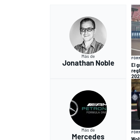
Más de
FÓRM
Jonathan Noble
El 
reg
202
MÁS CATEGORÍAS
Más de
FÓRM
Mercedes
Wol