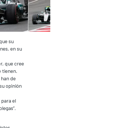
 que su
enes, en su
r, que cree
 tienen.
é han de
su opinión
 para el
legas”.
lotos