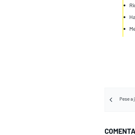
Ri
FÓRMULA E
Ha
Me
WRC
Pese a 
COMENTA