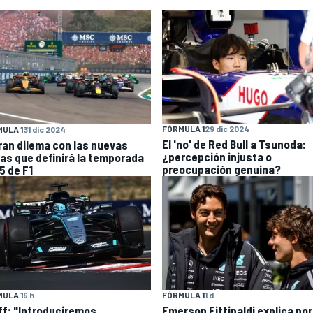
FÓRMULA 1
29 dic 2024
ULA 1
31 dic 2024
El 'no' de Red Bull a Tsunoda:
gran dilema con las nuevas
¿percepción injusta o
las que definirá la temporada
preocupación genuina?
5 de F1
ULA 1
9 h
FÓRMULA 1
1 d
ff: "Introduciremos
Emerson Fittipaldi explica por