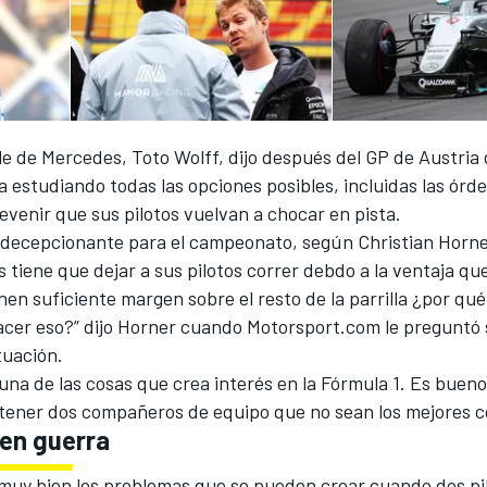
e de Mercedes, Toto Wolff, dijo después del GP de Austria
 estudiando todas las opciones posibles, incluidas las órd
evenir que sus pilotos vuelvan a chocar en pista.
ía decepcionante para el campeonato, según Christian Horne
tiene que dejar a sus pilotos correr debdo a la ventaja que
nen suficiente margen sobre el resto de la parrilla ¿por qu
acer eso?” dijo Horner cuando Motorsport.com le preguntó 
tuación.
una de las cosas que crea interés en la Fórmula 1. Es bueno
ener dos compañeros de equipo que no sean los mejores co
en guerra
muy bien los problemas que se pueden crear cuando dos pi