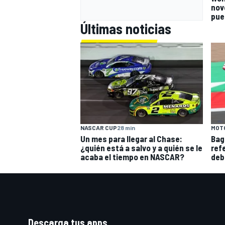
nov
pue
Últimas noticias
NASCAR CUP
28 min
MOT
Un mes para llegar al Chase:
Bag
¿quién está a salvo y a quién se le
ref
acaba el tiempo en NASCAR?
deb
Descarga tus apps