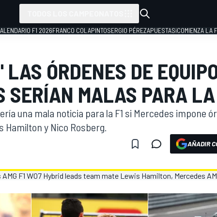
TODOS LOS CAMPEONATOS
ALENDARIO F1 2026
FRANCO COLAPINTO
SERGIO PÉREZ
APUESTAS
¡COMIENZA LA F
" LAS ÓRDENES DE EQUIP
 SERÍAN MALAS PARA LA 
sería una mala noticia para la F1 si Mercedes impone ó
is Hamilton y Nico Rosberg.
AÑADIR C