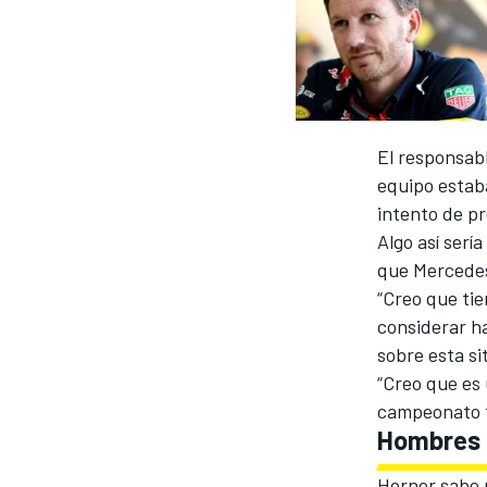
INDYCAR
El responsabl
equipo estaba
intento de pr
Algo así ser
que Mercedes 
“Creo que tie
considerar h
sobre esta si
MOTOGP
“Creo que es 
campeonato t
Hombres 
Horner sabe 