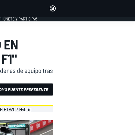
favoritos
Haz que se oiga tu voz
comentando artículos.
1, ÚNETE Y PARTICIPA!
INICIAR SESIÓN
EDICIÓN
O EN
LATINOAMÉRICA
F1"
rdenes de equipo tras
OMO FUENTE PREFERENTE