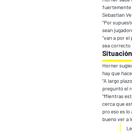
fuertemente 
Sebastian Ve
“Por supuesto
sean jugadore
“van a por el
sea correcto 
Situación
NASCAR CUP
Horner sugier
hay que hacer
“A largo pla
preguntó el 
“Mientras est
cerca que est
pro eso es l
bueno ver a l
Le