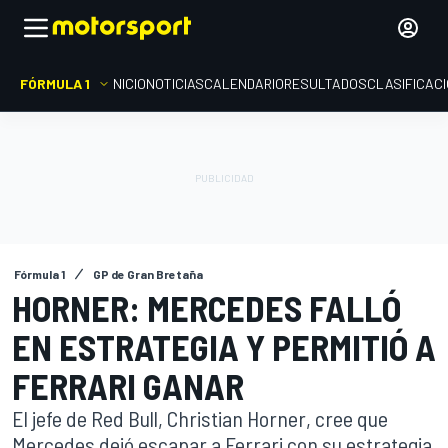
FÓRMULA 1
INICIO
NOTICIAS
CALENDARIO
RESULTADOS
CLASIFICAC
Fórmula 1
GP de Gran Bretaña
HORNER: MERCEDES FALLÓ
EN ESTRATEGIA Y PERMITIÓ A
FERRARI GANAR
El jefe de Red Bull, Christian Horner, cree que
Mercedes dejó escapar a Ferrari con su estrategia