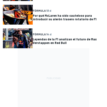
FÓRMULA 1
3 d
Por qué McLaren ha sido cauteloso para
introducir su alerón trasero rotatorio de F1
FÓRMULA 1
4 d
Leyendas de la F1 analizan el futuro de Max
Verstappen en Red Bull