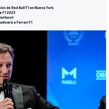
ón de Red Bull F1 en Nueva York
a F1 2023
 Bathurst
udicará a Ferrari F1