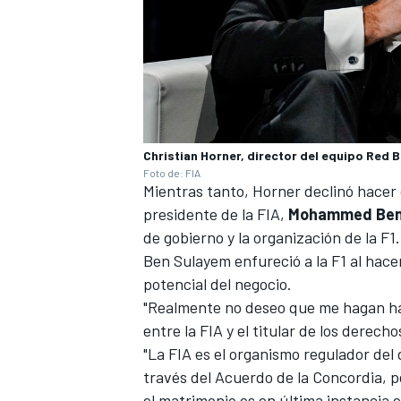
Christian Horner, director del equipo Red B
Foto de: FIA
Mientras tanto, Horner declinó hacer 
presidente de la FIA,
Mohammed Ben
de gobierno y la organización de la F1.
MÁS CATEGORÍAS
Ben Sulayem enfureció a la F1 al hacer
potencial del negocio.
"Realmente no deseo que me hagan h
entre la FIA y el titular de los derech
"La FIA es el organismo regulador del 
través del Acuerdo de la Concordia, pe
el matrimonio es en última instancia e