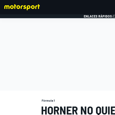
ENLACES RÁPIDOS:
C
FÓRMULA 1
Fórmula 1
HORNER NO QUI