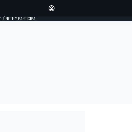
favoritos
Haz que se oiga tu voz
comentando artículos.
1, ÚNETE Y PARTICIPA!
INICIAR SESIÓN
EDICIÓN
LATINOAMÉRICA