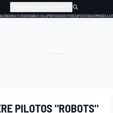
TODOS LOS CAMPEONATOS
ALENDARIO F1 2026
FRANCO COLAPINTO
SERGIO PÉREZ
APUESTAS
¡COMIENZA LA F
ERE PILOTOS "ROBOTS"