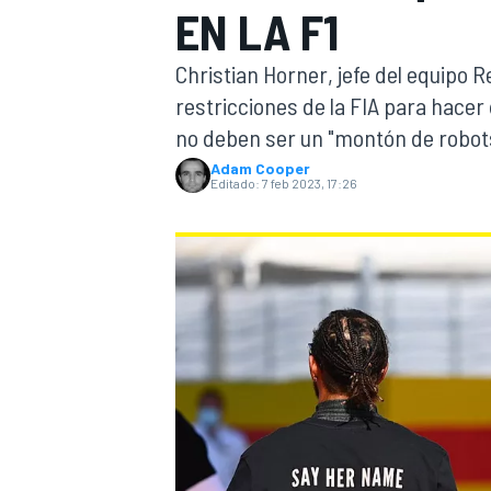
EN LA F1
INDYCAR
Christian Horner, jefe del equipo R
restricciones de la FIA para hacer 
no deben ser un "montón de robot
Adam Cooper
Editado:
7 feb 2023, 17:26
MOTOGP