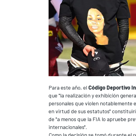
NASCAR CUP
Para este año, el
Código Deportivo I
que "la realización y exhibición genera
personales que violen notablemente el
en virtud de sus estatutos" constituir
de "a menos que la FIA lo apruebe pr
internacionales".
Como la decisión se tomó durante el r