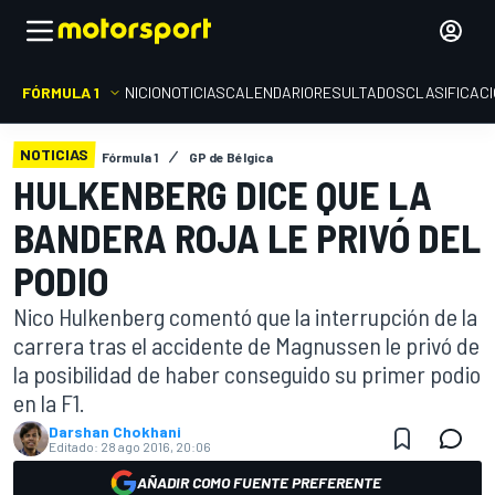
FÓRMULA 1
INICIO
NOTICIAS
CALENDARIO
RESULTADOS
CLASIFICAC
NOTICIAS
Fórmula 1
GP de Bélgica
HULKENBERG DICE QUE LA
BANDERA ROJA LE PRIVÓ DEL
PODIO
Nico Hulkenberg comentó que la interrupción de la
carrera tras el accidente de Magnussen le privó de
la posibilidad de haber conseguido su primer podio
en la F1.
Darshan Chokhani
Editado:
28 ago 2016, 20:06
AÑADIR COMO FUENTE PREFERENTE