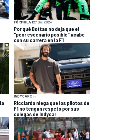
FÓRMULA 1
27 dic 2024
Por qué Bottas no deja que el
"peor escenario posible" acabe
con su carrera en la F1
INDYCAR
2 m
da
Ricciardo niega que los pilotos de
F1 no tengan respeto por sus
colegas de Indycar