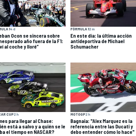
ULA 1
4 d
FÓRMULA 1
2 m
eban Ocon se sincera sobre
En este día: la última acción
inesperado año fuera de la F1:
antideportiva de Michael
ví al coche y lloré”
Schumacher
CAR CUP
2 h
MOTOGP
2 h
mes para llegar al Chase:
Bagnaia: "Alex Marquez es la
én está a salvo y a quién se le
referencia entre las Ducati y
ba el tiempo en NASCAR?
debo entender cómo lo hace"