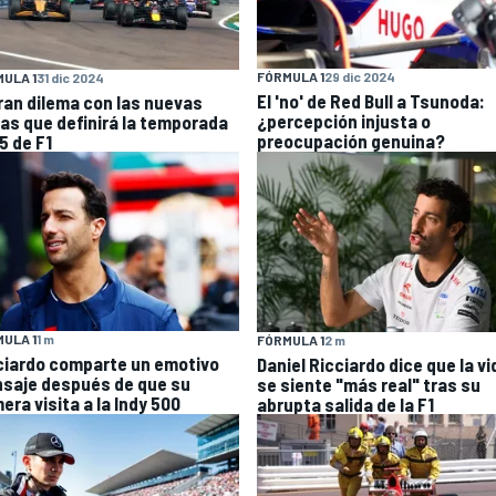
FÓRMULA 1
29 dic 2024
ULA 1
31 dic 2024
El 'no' de Red Bull a Tsunoda:
gran dilema con las nuevas
¿percepción injusta o
las que definirá la temporada
preocupación genuina?
5 de F1
ULA 1
1 m
FÓRMULA 1
2 m
ciardo comparte un emotivo
Daniel Ricciardo dice que la vi
saje después de que su
se siente "más real" tras su
era visita a la Indy 500
abrupta salida de la F1