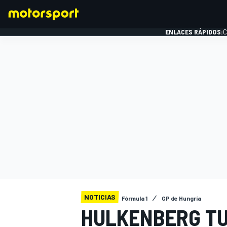
ENLACES RÁPIDOS:
C
FÓRMULA 1
NOTICIAS
Fórmula 1
GP de Hungría
HULKENBERG TU