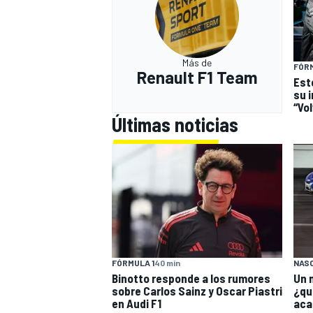
Más de
FÓRM
Renault F1 Team
Est
su 
“Vol
Últimas noticias
FÓRMULA 1
40 min
NAS
Binotto responde a los rumores
Un 
sobre Carlos Sainz y Oscar Piastri
¿qui
en Audi F1
aca