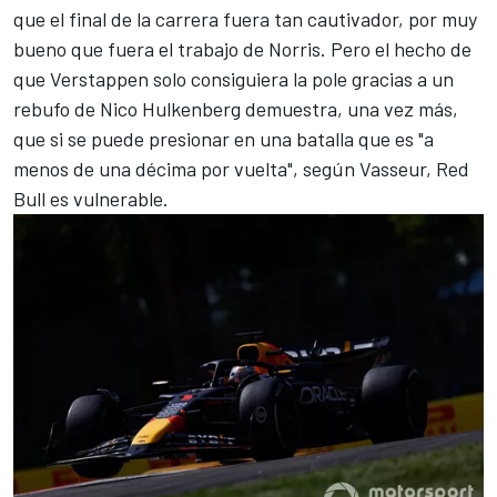
que el final de la carrera fuera tan cautivador, por muy
bueno que fuera el trabajo de Norris. Pero el hecho de
que Verstappen solo consiguiera la pole gracias a un
rebufo de
Nico Hulkenberg
demuestra, una vez más,
que si se puede presionar en una batalla que es "a
menos de una décima por vuelta", según Vasseur, Red
Bull es vulnerable.