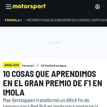
FÓRMULA 1
INICIO
NOTICIAS
CALENDARIO
RESULTADOS
CLASIFICAC
ANÁLISIS
Fórmula 1
GP Emilia Romagna
10 COSAS QUE APRENDIMOS
EN EL GRAN PREMIO DE F1 EN
IMOLA
Max Verstappen transformó un difícil fin de
semana para Red Bull en Imola para anotarse la