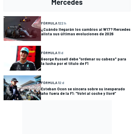
Mercedes
FÓRMULA 1
22 h
¿Cuándo llegarán los cambios al W17? Mercedes
alista sus últimas evoluciones de 2026
FÓRMULA 1
1 d
George Russell debe "ordenar su cabeza" para
la lucha por el título de F1
FÓRMULA 1
2 d
Esteban Ocon se sincera sobre su inesperado
año fuera de la F1: “Volví al coche y lloré”