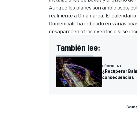
Aunque los planes son ambiciosos, esto
realmente a Dinamarca. El calendario
Domenicali, ha indicado en varias oca
desaparecen otros eventos o si se in
También lee:
FÓRMULA 1
¿Recuperar Bahré
consecuencias
Compa