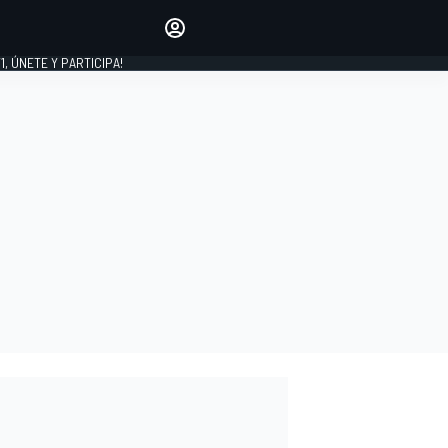
favoritos
Haz que se oiga tu voz
comentando artículos.
1, ÚNETE Y PARTICIPA!
INICIAR SESIÓN
EDICIÓN
LATINOAMÉRICA