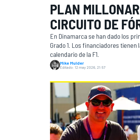
PLAN MILLONAR
INDYCAR
CIRCUITO DE FÓ
En Dinamarca se han dado los prim
Grado 1. Los financiadores tienen l
calendario de la F1.
Mike Mulder
Editado:
12 may 2026, 21:57
MOTOGP