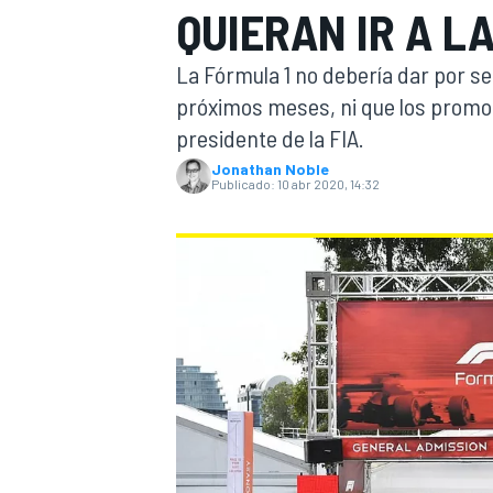
QUIERAN IR A L
INDYCAR
La Fórmula 1 no debería dar por se
próximos meses, ni que los promot
presidente de la FIA.
Jonathan Noble
Publicado:
10 abr 2020, 14:32
MOTOGP