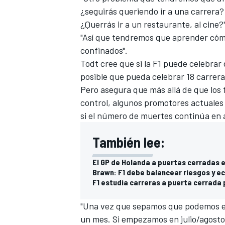
¿seguirás queriendo ir a una carrera? 
FÓRMULA E
¿Querrás ir a un restaurante, al cine?
"Así que tendremos que aprender có
confinados".
Todt cree que si la F1 puede celebrar
posible que pueda celebrar 18 carreras
Pero asegura que más allá de que los 
control, algunos promotores actuales 
si el número de muertes continúa en 
También lee:
El GP de Holanda a puertas cerradas 
WRC
Brawn: F1 debe balancear riesgos y e
F1 estudia carreras a puerta cerrada 
"Una vez que sepamos que podemos em
un mes. Si empezamos en julio/agosto