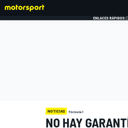
ENLACES RÁPIDOS:
C
FÓRMULA 1
NOTICIAS
Fórmula 1
NO HAY GARANT