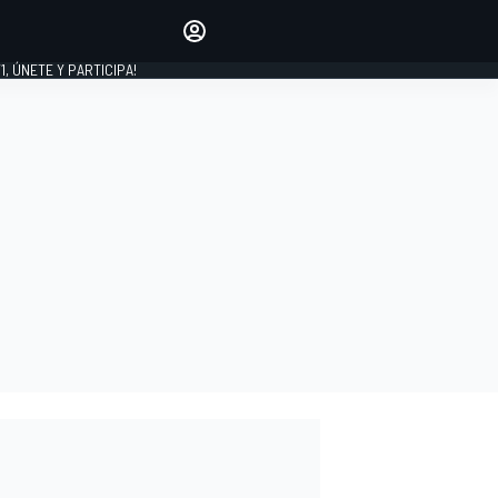
favoritos
Haz que se oiga tu voz
comentando artículos.
1, ÚNETE Y PARTICIPA!
INICIAR SESIÓN
EDICIÓN
LATINOAMÉRICA