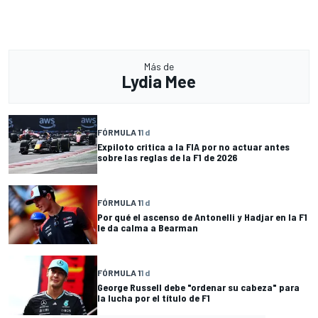
Más de
Lydia Mee
FÓRMULA 1
1 d
Expiloto critica a la FIA por no actuar antes
sobre las reglas de la F1 de 2026
FÓRMULA 1
1 d
Por qué el ascenso de Antonelli y Hadjar en la F1
le da calma a Bearman
FÓRMULA 1
1 d
George Russell debe "ordenar su cabeza" para
la lucha por el título de F1