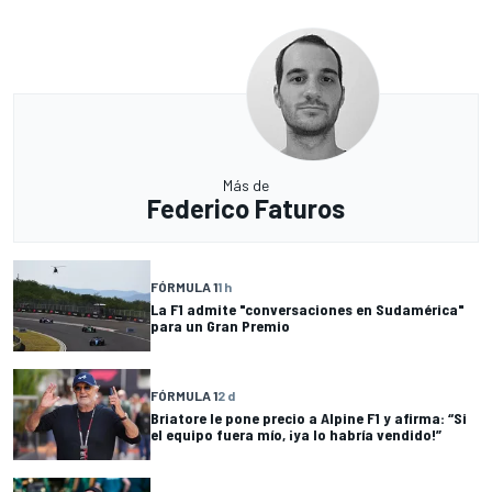
Más de
Federico Faturos
FÓRMULA 1
1 h
La F1 admite "conversaciones en Sudamérica"
para un Gran Premio
FÓRMULA 1
2 d
Briatore le pone precio a Alpine F1 y afirma: “Si
el equipo fuera mío, ¡ya lo habría vendido!”