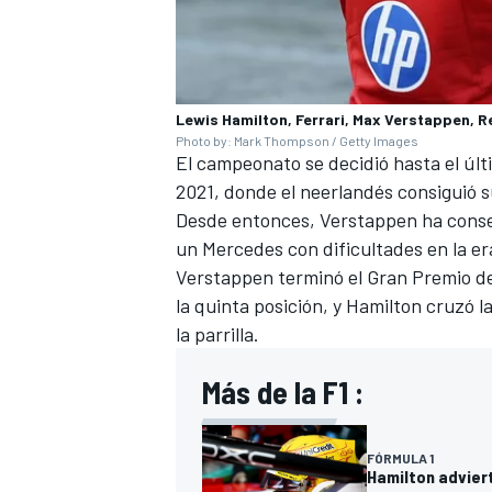
Lewis Hamilton, Ferrari, Max Verstappen, R
Photo by: Mark Thompson / Getty Images
El campeonato se decidió hasta el úl
2021, donde el neerlandés consiguió su
Desde entonces, Verstappen ha conseg
un
Mercedes
con dificultades en la er
Verstappen terminó el Gran Premio de 
la quinta posición, y Hamilton cruzó 
MÁS CATEGORÍAS
la parrilla.
Más de la F1 :
FÓRMULA 1
Hamilton adviert