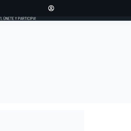
favoritos
Haz que se oiga tu voz
comentando artículos.
1, ÚNETE Y PARTICIPA!
INICIAR SESIÓN
EDICIÓN
LATINOAMÉRICA