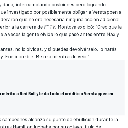
y daca, intercambiando posiciones pero logrando
ue investigado por posiblemente obligar a Verstappen a
nsideraron que no era necesaria ninguna acción adicional.
rior a la carrera de
F1 TV
, Montoya explicó: "Creo que la
 a veces la gente olvida lo que pasó antes entre Max y
antes, no lo olvidas, y si puedes devolvérselo, lo harás
y. Fue increíble. Me reía mientras lo veía."
 mérito a Red Bull y le da todo el crédito a Verstappen en
dos campeones alcanzó su punto de ebullición durante la
ntras Hamilton luchaba por su octavo título de