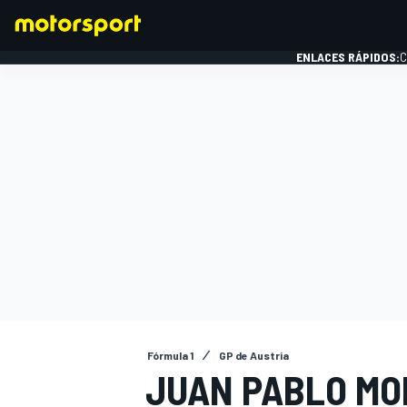
ENLACES RÁPIDOS:
C
FÓRMULA 1
Fórmula 1
GP de Austria
JUAN PABLO MO