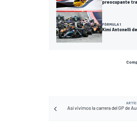
preocupante tra
FÓRMULA 1
Kimi Antonelli d
Compa
ARTÍC
Así vivimos la carrera del GP de Au