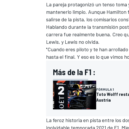
La pareja protagonizó un tenso toma 
FÓRMULA E
mantenerlo limpio. Aunque Hamilton f
salirse de la pista, los comisarios co
Hablando durante la transmisión poste
carrera fue realmente buena. Creo que
Lewis, y Lewis no olvida.
"Cuando eres piloto y te han arrollado 
hasta el final. Y eso es lo que vimos ho
Más de la F1 :
FÓRMULA 1
WRC
Toto Wolff resta
Austria
La feroz historia en pista entre los 
inolvidable temporada 2021 de F1. Mie