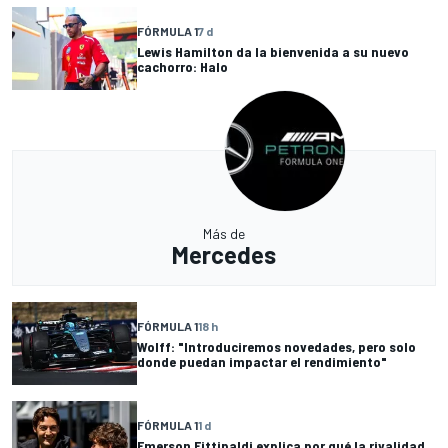
FÓRMULA 1
7 d
Lewis Hamilton da la bienvenida a su nuevo
cachorro: Halo
Más de
Mercedes
FÓRMULA 1
18 h
Wolff: "Introduciremos novedades, pero solo
donde puedan impactar el rendimiento"
FÓRMULA 1
1 d
Emerson Fittipaldi explica por qué la rivalidad