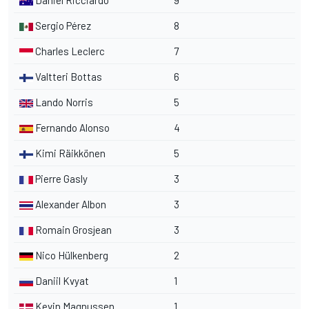
Daniel Ricciardo
9
Sergio Pérez
8
Charles Leclerc
7
Valtteri Bottas
6
Lando Norris
5
Fernando Alonso
4
Kimi Räikkönen
5
Pierre Gasly
3
Alexander Albon
3
Romain Grosjean
3
Nico Hülkenberg
2
Daniil Kvyat
1
Kevin Magnussen
1