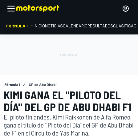
FÓRMULA 1
INICIO
NOTICIAS
CALENDARIO
RESULTADOS
CLASIFICAC
Fórmula 1
GP de Abu Dhabi
KIMI GANA EL "PILOTO DEL
DÍA" DEL GP DE ABU DHABI F1
El piloto finlandés, Kimi Raikkonen de Alfa Romeo,
gana el título de ¨Piloto del Día¨del GP de Abu Dhabi
de F1 en el Circuito de Yas Marina.