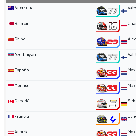
Australia
Valt
Bahréin
Char
China
Alex
Azerbaiyán
Valt
España
Max 
Mónaco
Max 
Canadá
Seba
Francia
Land
Austria
Max 