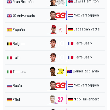
Lewis Hamilton
Gran Bretaña
Max Verstappen
70 Aniversario
Sebastian Vettel
España
Pierre Gasly
Bélgica
Pierre Gasly
Italia
Daniel Ricciardo
Toscana
Max Verstappen
Rusia
Nico Hülkenberg
Eifel