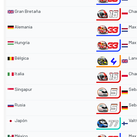
Gran Bretaña
Char
Alemania
Max 
Hungría
Max 
Bélgica
Land
Italia
Char
Singapur
Seba
Rusia
Seba
Japón
Valt
México
Max 