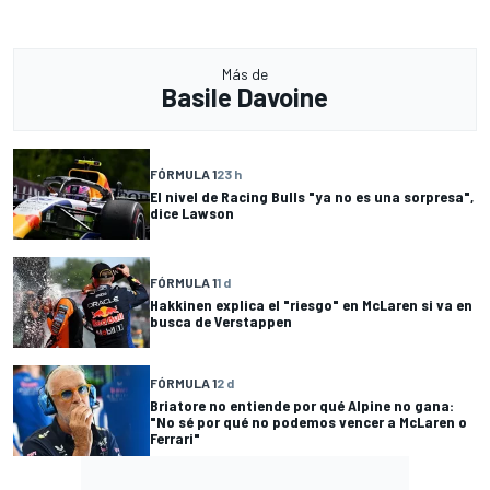
Más de
Basile Davoine
FÓRMULA 1
23 h
El nivel de Racing Bulls "ya no es una sorpresa",
dice Lawson
FÓRMULA 1
1 d
Hakkinen explica el "riesgo" en McLaren si va en
busca de Verstappen
FÓRMULA 1
2 d
Briatore no entiende por qué Alpine no gana:
"No sé por qué no podemos vencer a McLaren o
Ferrari"