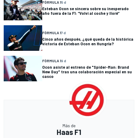
FÓRMULA 1
5 d
Esteban Ocon se sincera sobre su inesperado
año fuera de la F1: “Volví al coche y lloré”
FÓRMULA 1
7 d
Cinco años después, ¿qué queda de la histórica
victoria de Esteban Ocon en Hungría?
FÓRMULA 1
9 d
Ocon asiste al estreno de "Spider-Man: Brand
New Day" tras una colaboración especial en su
casco
Más de
Haas F1