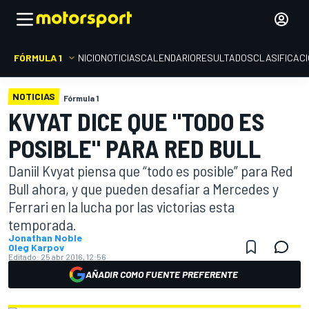
FÓRMULA 1
INICIO
NOTICIAS
CALENDARIO
RESULTADOS
CLASIFICAC
NOTICIAS
Fórmula 1
KVYAT DICE QUE "TODO ES
POSIBLE" PARA RED BULL
Daniil Kvyat piensa que “todo es posible” para Red
Bull ahora, y que pueden desafiar a Mercedes y
Ferrari en la lucha por las victorias esta
temporada.
Jonathan Noble
Oleg Karpov
Editado:
25 abr 2016, 12:56
AÑADIR COMO FUENTE PREFERENTE