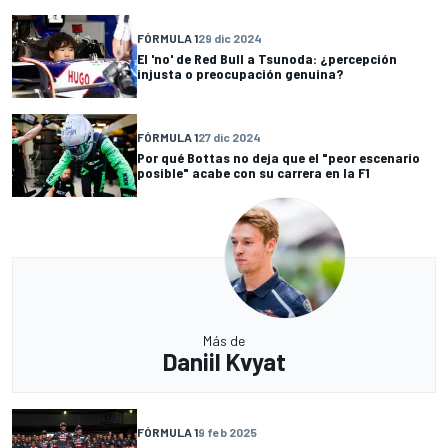
FÓRMULA 1
29 dic 2024
El 'no' de Red Bull a Tsunoda: ¿percepción
injusta o preocupación genuina?
FÓRMULA 1
27 dic 2024
Por qué Bottas no deja que el "peor escenario
posible" acabe con su carrera en la F1
Más de
Daniil Kvyat
FÓRMULA 1
9 feb 2025