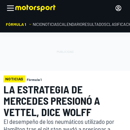
FÓRMULA 1
INICIO
NOTICIAS
CALENDARIO
RESULTADOS
CLASIFICAC
NOTICIAS
Fórmula 1
LA ESTRATEGIA DE
MERCEDES PRESIONÓ A
VETTEL, DICE WOLFF
El desempeño de los neumáticos utilizado por
Hamilton tras el pit stop ayudó a presionar a