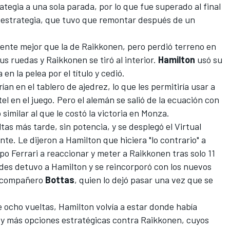
tegia a una sola parada, por lo que fue superado al final
 estrategia, que tuvo que remontar después de un
ente mejor que la de Raikkonen, pero perdió terreno en
s ruedas y Raikkonen se tiró al interior.
Hamilton
usó su
n la pelea por el título y cedió.
ían en el tablero de ajedrez, lo que les permitiría usar a
l en el juego. Pero el alemán se salió de la ecuación con
similar al que le costó la victoria en Monza.
as más tarde, sin potencia, y se desplegó el Virtual
e. Le dijeron a Hamilton que hiciera "lo contrario" a
po Ferrari a reaccionar y meter a Raikkonen tras solo 11
des detuvo a Hamilton y se reincorporó con los nuevos
u compañero
Bottas
, quien lo dejó pasar una vez que se
 ocho vueltas, Hamilton volvía a estar donde había
y más opciones estratégicas contra Raikkonen, cuyos