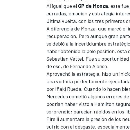
Al igual que el
GP de Monza
, esta fu
FÓRMULA E
cerradas, emoción y estrategia interes
última vuelta, con los tres primeros c
A diferencia de Monza, que marcó el in
recuperación. Pero aunque gran parte
se debió a la incertidumbre estratégi
haber obtenido la pole position, esta 
Sebastian Vettel. Fue su oportunidad 
de eso, de Fernando Alonso.
Aprovechó la estrategia, hizo un inicio
una victoria perfectamente ejecutada 
por Iñaki Rueda. Cuando lo hacen bien
WRC
Mercedes cometió algunos errores de 
podrían haber visto a
Hamilton
segund
sorprendió; parecían rápidos en los li
Pirelli aumentara la presión de los ne
sufrió con el desgaste, especialmente