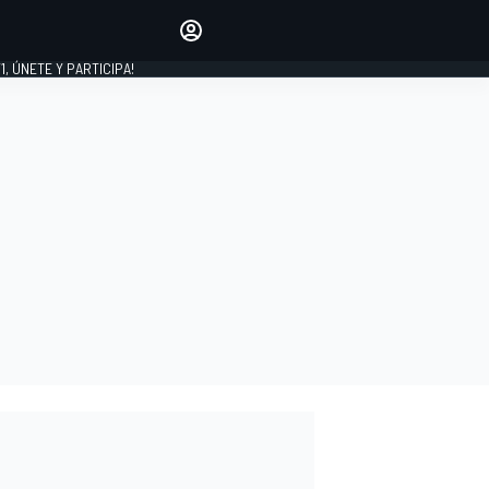
favoritos
Haz que se oiga tu voz
comentando artículos.
1, ÚNETE Y PARTICIPA!
INICIAR SESIÓN
EDICIÓN
LATINOAMÉRICA