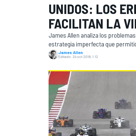
UNIDOS: LOS E
INDYCAR
FACILITAN LA V
James Allen analiza los problema
estrategia imperfecta que permitió
James Allen
Editado:
24 oct 2018, 1:12
MOTOGP