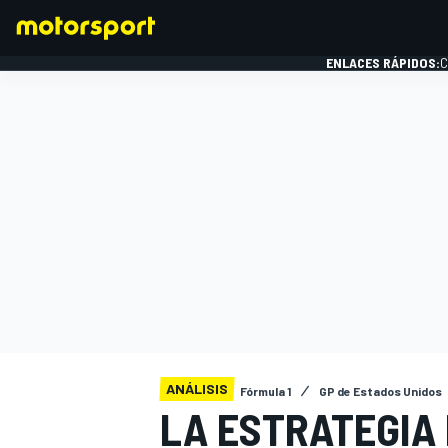
ENLACES RÁPIDOS:
C
FÓRMULA 1
ANÁLISIS
Fórmula 1
GP de Estados Unidos
LA ESTRATEGIA 