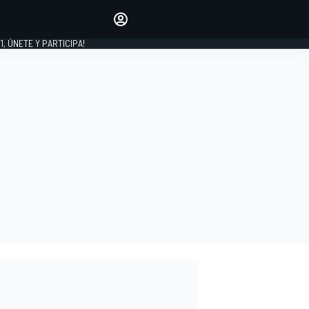
favoritos
Haz que se oiga tu voz
comentando artículos.
1, ÚNETE Y PARTICIPA!
INICIAR SESIÓN
EDICIÓN
LATINOAMÉRICA