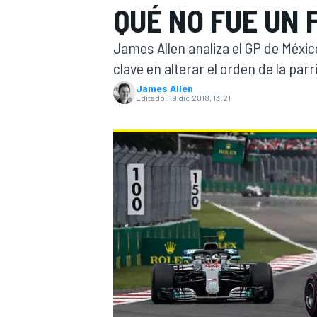
QUÉ NO FUE UN 
INDYCAR
James Allen analiza el GP de México
clave en alterar el orden de la parr
James Allen
Editado:
19 dic 2018, 13:21
MOTOGP