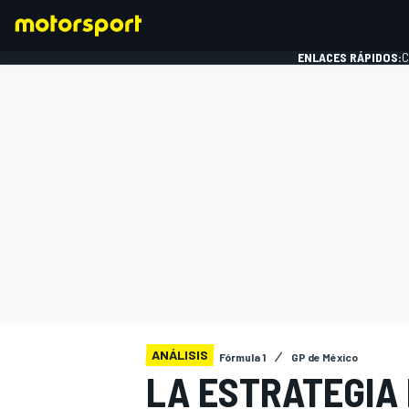
ENLACES RÁPIDOS:
C
FÓRMULA 1
ANÁLISIS
Fórmula 1
GP de México
LA ESTRATEGIA 