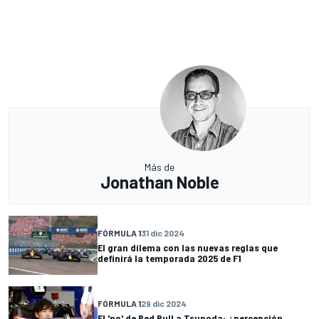
Más de
Jonathan Noble
FÓRMULA 1
31 dic 2024
El gran dilema con las nuevas reglas que
definirá la temporada 2025 de F1
FÓRMULA 1
29 dic 2024
El 'no' de Red Bull a Tsunoda: ¿percepción