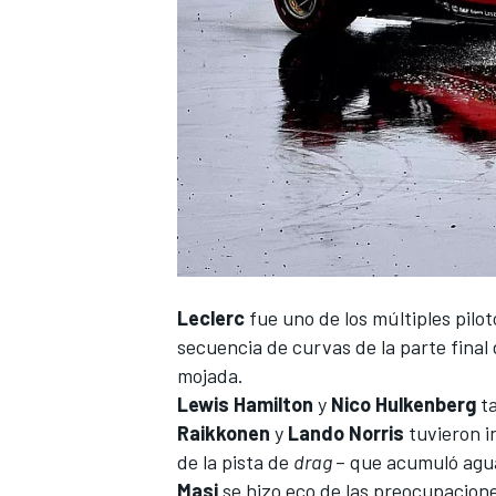
NASCAR CUP
Leclerc
fue uno de los múltiples pilo
secuencia de curvas de la parte final 
mojada.
Lewis Hamilton
y
Nico Hulkenberg
ta
Raikkonen
y
Lando Norris
tuvieron i
de la pista de
drag
– que acumuló agua 
Masi
se hizo eco de las preocupaciones