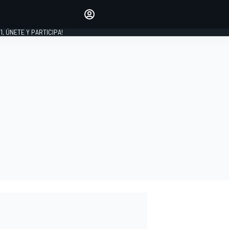
favoritos
Haz que se oiga tu voz
comentando artículos.
1, ÚNETE Y PARTICIPA!
INICIAR SESIÓN
EDICIÓN
LATINOAMÉRICA