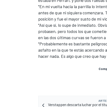
estaba en Ferrari, y pone dos ruedas so
"En mi vuelta hacia la parrilla lo int
antes de que ni siquiera comenzara. 
posición y fue el mayor susto de mi vid
"Así que sí, lo supe de inmediato. Obvi
probasen, pero todos los que cometie
en las dos últimas curvas se fueron a
"Probablemente es bastante peligroso
asfalto en la que te estás acercando 
hacer nada. Es algo que creo que hay
MÁS CATEGORÍAS
Compa
ARTÍC
Verstappen descarta luchar por el títu