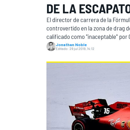
DE LA ESCAPAT
INDYCAR
El director de carrera de la Fórmul
controvertido en la zona de drag d
calificado como "inaceptable" por 
Jonathan Noble
Editado:
29 jul 2019, 14:12
MOTOGP