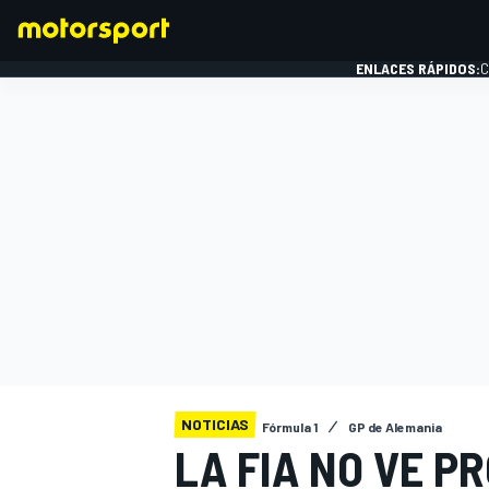
ENLACES RÁPIDOS:
C
FÓRMULA 1
NOTICIAS
Fórmula 1
GP de Alemania
LA FIA NO VE P