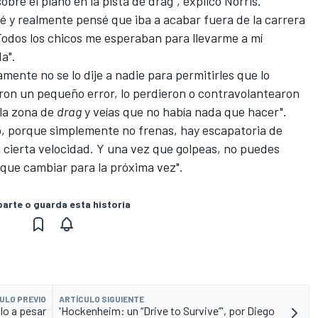
bre el piano en la pista de drag", explicó Norris.
enté y realmente pensé que iba a acabar fuera de la carrera
Todos los chicos me esperaban para llevarme a mí
a".
amente no se lo dije a nadie para permitirles que lo
ron un pequeño error, lo perdieron o contravolantearon
 la zona de
drag
y veías que no había nada que hacer".
, porque simplemente no frenas, hay escapatoria de
a cierta velocidad. Y una vez que golpeas, no puedes
 que cambiar para la próxima vez".
rte o guarda esta historia
ULO PREVIO
ARTÍCULO SIGUIENTE
lo a pesar
'Hockenheim: un “Drive to Survive”', por Diego