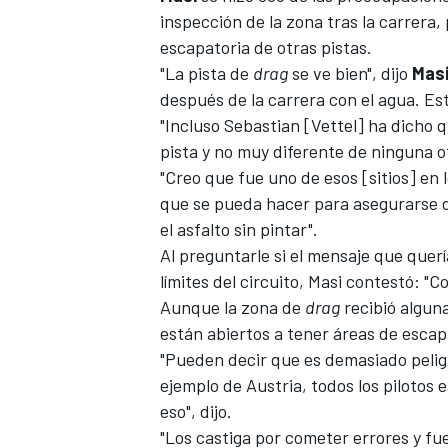
inspección de la zona tras la carrera, 
FÓRMULA E
escapatoria de otras pistas.
"La pista de
drag
se ve bien", dijo
Mas
después de la carrera con el agua. Est
"Incluso Sebastian [Vettel] ha dicho
pista y no muy diferente de ninguna o
"Creo que fue uno de esos [sitios] en
que se pueda hacer para asegurarse d
el asfalto sin pintar".
Al preguntarle si el mensaje que querí
límites del circuito, Masi contestó: "Co
Aunque la zona de
drag
recibió alguna
WRC
están abiertos a tener áreas de escap
"Pueden decir que es demasiado pelig
ejemplo de Austria, todos los pilotos 
eso", dijo.
"Los castiga por cometer errores y fu