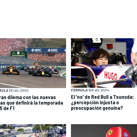
FÓRMULA 1
29 dic 2024
ULA 1
31 dic 2024
El 'no' de Red Bull a Tsunoda:
gran dilema con las nuevas
¿percepción injusta o
las que definirá la temporada
preocupación genuina?
5 de F1