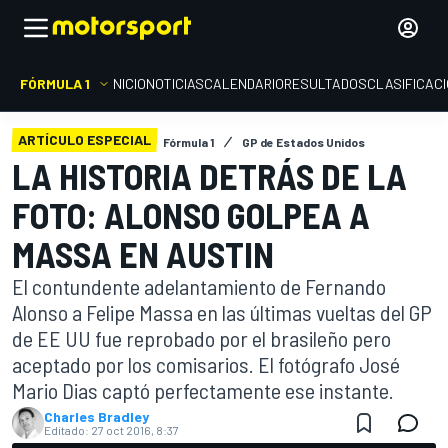
FÓRMULA 1
INICIO
NOTICIAS
CALENDARIO
RESULTADOS
CLASIFICAC
ARTÍCULO ESPECIAL
Fórmula 1
GP de Estados Unidos
LA HISTORIA DETRÁS DE LA
FOTO: ALONSO GOLPEA A
MASSA EN AUSTIN
El contundente adelantamiento de Fernando
Alonso a Felipe Massa en las últimas vueltas del GP
de EE UU fue reprobado por el brasileño pero
aceptado por los comisarios. El fotógrafo José
Mario Dias captó perfectamente ese instante.
Charles Bradley
Editado:
27 oct 2016, 8:37