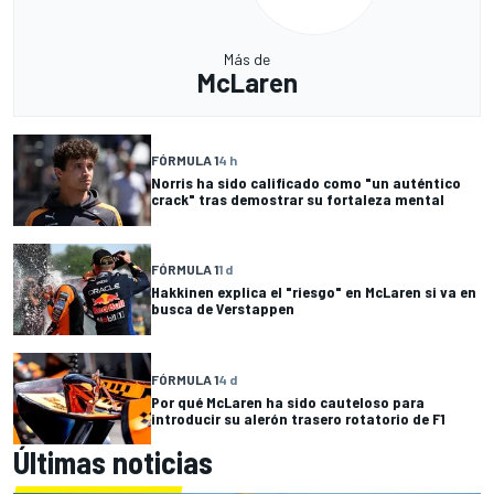
Más de
McLaren
FÓRMULA 1
4 h
Norris ha sido calificado como "un auténtico
crack" tras demostrar su fortaleza mental
FÓRMULA 1
1 d
Hakkinen explica el "riesgo" en McLaren si va en
busca de Verstappen
FÓRMULA 1
4 d
Por qué McLaren ha sido cauteloso para
introducir su alerón trasero rotatorio de F1
Últimas noticias