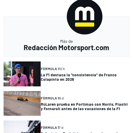
Más de
Redacción Motorsport.com
FÓRMULA 1
12 h
La F1 destaca la “consistencia” de Franco
Colapinto en 2026
FÓRMULA 1
6 d
McLaren prueba en Portimao con Norris, Piastri
y Fornaroli antes de las vacaciones de la F1
FÓRMULA 1
7 d