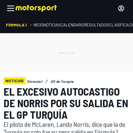
FÓRMULA 1
INICIO
NOTICIAS
CALENDARIO
RESULTADOS
CLASIFICAC
NOTICIAS
Fórmula 1
GP de Turquía
EL EXCESIVO AUTOCASTIGO
DE NORRIS POR SU SALIDA EN
EL GP TURQUÍA
El piloto de McLaren, Lando Norris, dice que la de
Turquía no solo fue su peor salida en Fórmula 1,