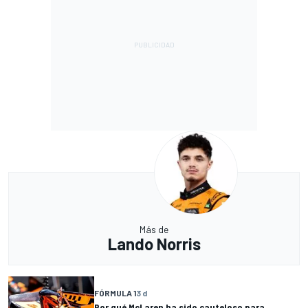
Más de
Lando Norris
FÓRMULA 1
3 d
Por qué McLaren ha sido cauteloso para