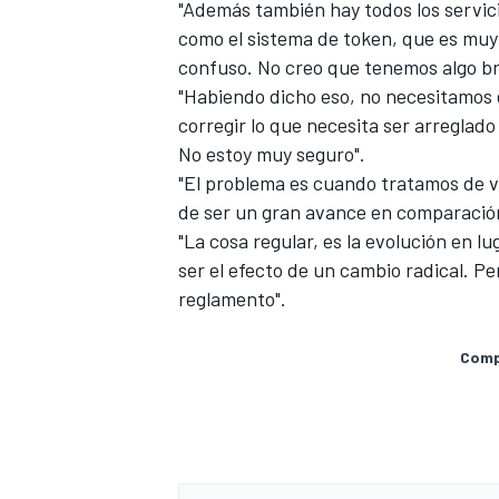
"Además también hay todos los servici
FÓRMULA E
como el sistema de token, que es muy
confuso. No creo que tenemos algo bri
"Habiendo dicho eso, no necesitamos e
corregir lo que necesita ser arreglad
No estoy muy seguro".
"El problema es cuando tratamos de 
de ser un gran avance en comparación 
"La cosa regular, es la evolución en lu
ser el efecto de un cambio radical. P
reglamento".
Compa
WRC