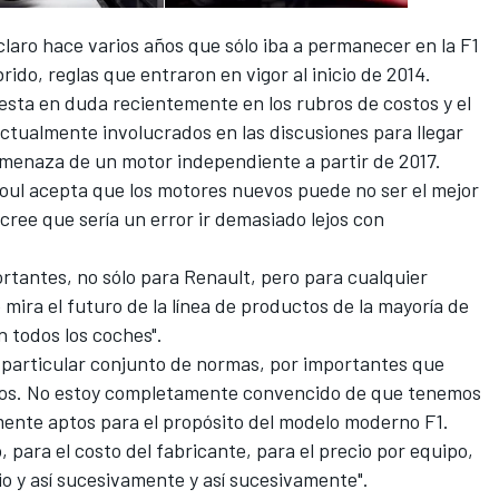
claro hace varios años que sólo iba a permanecer en la F1
brido, reglas que entraron en vigor al inicio de 2014.
uesta en duda recientemente en los rubros de costos y el
actualmente involucrados en las discusiones para llegar
 amenaza de un motor independiente a partir de 2017.
eboul acepta que los motores nuevos puede no ser el mejor
cree que sería un error ir demasiado lejos con
ortantes, no sólo para Renault, pero para cualquier
e mira el futuro de la línea de productos de la mayoría de
n todos los coches".
 particular conjunto de normas, por importantes que
sos. No estoy completamente convencido de que tenemos
mente aptos para el propósito del modelo moderno F1.
 para el costo del fabricante, para el precio por equipo,
cio y así sucesivamente y así sucesivamente".