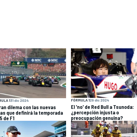
FÓRMULA 1
29 dic 2024
ULA 1
31 dic 2024
El 'no' de Red Bull a Tsunoda:
gran dilema con las nuevas
¿percepción injusta o
las que definirá la temporada
preocupación genuina?
5 de F1