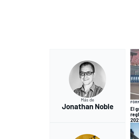
MÁS CATEGORÍAS
Más de
FÓRM
Jonathan Noble
El 
reg
202