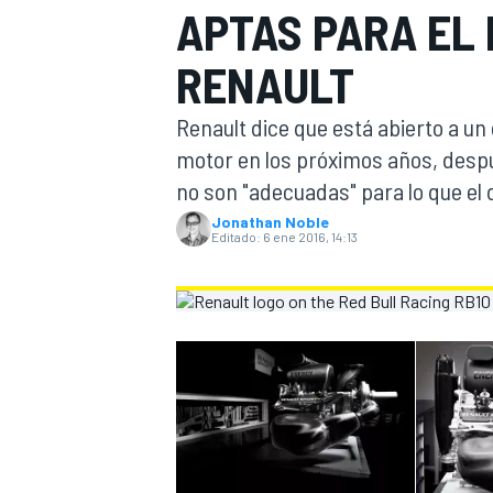
APTAS PARA EL 
INDYCAR
RENAULT
Renault dice que está abierto a un 
motor en los próximos años, despu
no son "adecuadas" para lo que e
Jonathan Noble
Editado:
6 ene 2016, 14:13
MOTOGP