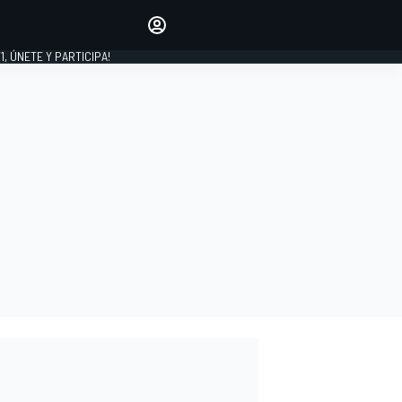
favoritos
Haz que se oiga tu voz
comentando artículos.
1, ÚNETE Y PARTICIPA!
INICIAR SESIÓN
EDICIÓN
LATINOAMÉRICA