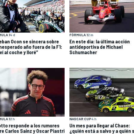
ULA 1
4 d
FÓRMULA 1
2 m
eban Ocon se sincera sobre
En este día: la última acción
inesperado año fuera de la F1:
antideportiva de Michael
ví al coche y lloré”
Schumacher
ULA 1
2 h
NASCAR CUP
4 h
otto responde a los rumores
Un mes para llegar al Chase:
re Carlos Sainz y Oscar Piastri
¿quién está a salvo y a quién s