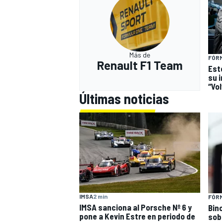
Más de
FÓRM
Renault F1 Team
Est
su 
“Vol
Últimas noticias
IMSA
2 min
FÓRM
IMSA sanciona al Porsche Nº 6 y
Bin
pone a Kevin Estre en periodo de
sob