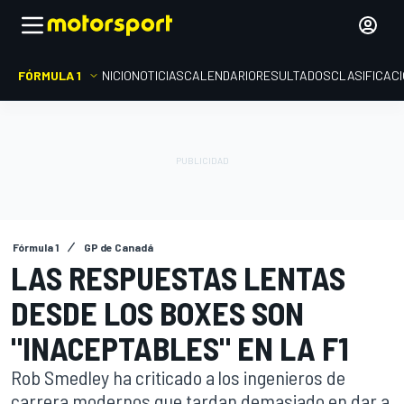
FÓRMULA 1
INICIO
NOTICIAS
CALENDARIO
RESULTADOS
CLASIFICAC
Fórmula 1
GP de Canadá
LAS RESPUESTAS LENTAS
DESDE LOS BOXES SON
"INACEPTABLES" EN LA F1
Rob Smedley ha criticado a los ingenieros de
carrera modernos que tardan demasiado en dar a