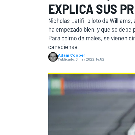
EXPLICA SUS P
INDYCAR
Nicholas Latifi, piloto de William
ha empezado bien, y que se debe p
Para colmo de males, se vienen ci
canadiense.
Adam Cooper
Publicado:
3 may 2022, 14:52
MOTOGP