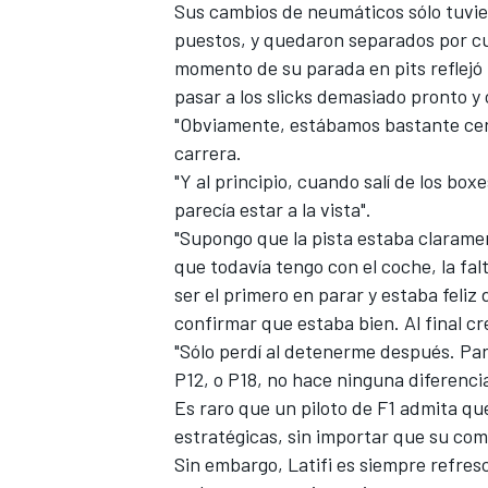
Sus cambios de neumáticos sólo tuvie
puestos, y quedaron separados por cu
momento de su parada en pits reflejó l
pasar a los slicks demasiado pronto y
"Obviamente, estábamos bastante cerca 
carrera.
"Y al principio, cuando salí de los box
parecía estar a la vista".
"Supongo que la pista estaba claramen
que todavía tengo con el coche, la fal
ser el primero en parar y estaba feliz 
confirmar que estaba bien. Al final c
"Sólo perdí al detenerme después. Para 
P12, o P18, no hace ninguna diferenc
Es raro que un piloto de F1 admita que
estratégicas, sin importar que su co
Sin embargo, Latifi es siempre refre