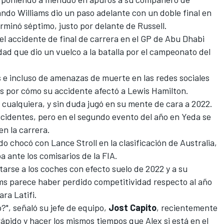
uando
Williams
dio un paso adelante con un doble final en
rminó séptimo, justo por delante de Russell.
l accidente de final de carrera en el GP de Abu Dhabi
d que dio un vuelco a la batalla por el campeonato del
s e incluso de amenazas de muerte en las redes sociales
s por cómo su accidente afectó a
Lewis Hamilton
.
a cualquiera, y sin duda jugó en su mente de cara a 2022.
cidentes, pero en el segundo evento del año en Yeda se
en la carrera.
ndo chocó con
Lance Stroll
en la clasificación de Australia,
 ante los comisarios de la FIA.
tarse a los coches con efecto suelo de 2022 y a su
ms parece haber perdido competitividad respecto al año
ara Latifi.
?", señaló su jefe de equipo,
Jost Capito
, recientemente
ápido y hacer los mismos tiempos que Alex si está en el