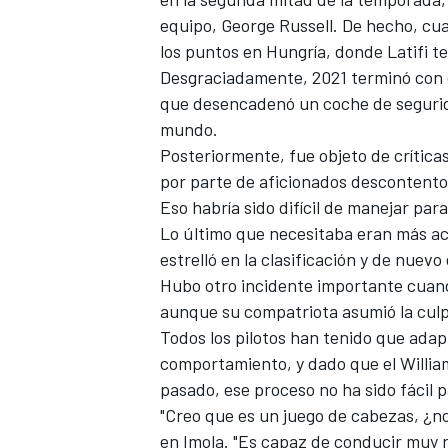
equipo,
George Russell
. De hecho, c
FÓRMULA E
los puntos en Hungría, donde
Latifi
te
Desgraciadamente, 2021 terminó con e
que desencadenó un coche de segurida
mundo.
Posteriormente, fue objeto de crítica
por parte de aficionados descontento
Eso habría sido difícil de manejar par
Lo último que necesitaba eran más ac
estrelló en la clasificación y de nuevo 
Hubo otro incidente importante cua
aunque su compatriota asumió la culpa
WRC
Todos los pilotos han tenido que adap
comportamiento, y dado que el Willia
pasado, ese proceso no ha sido fácil p
"Creo que es un juego de cabezas, ¿no
en Imola. "Es capaz de conducir muy r