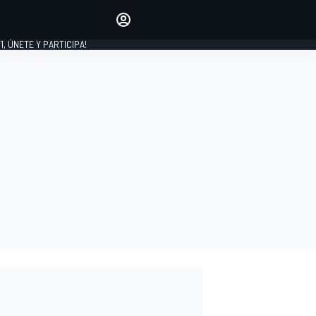
favoritos
Haz que se oiga tu voz
comentando artículos.
1, ÚNETE Y PARTICIPA!
INICIAR SESIÓN
EDICIÓN
LATINOAMÉRICA