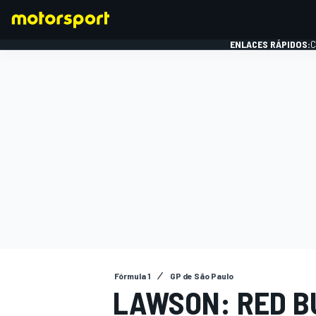
ENLACES RÁPIDOS:
C
FÓRMULA 1
Fórmula 1
GP de São Paulo
LAWSON: RED BU