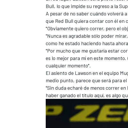
Bull, lo que impide su regreso a la Su
FÓRMULA E
A pesar de no saber cuándo volverá a c
que Red Bull quiera contar con él en c
"Obviamente quiero correr, pero el obj
"Nunca es agradable sólo poder mirar
como he estado haciendo hasta ahora
"Por mucho que me gustaría estar cor
es lo mejor para mí en este momento.
cualquier momento".
El asiento de Lawson en el equipo Mug
medio punto, parece que será para el
"Sin duda echaré de menos correr en 
WRC
haber ganado el título aquí, es algo q