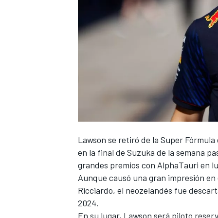
NASCAR CUP
Lawson se retiró de la Super Fórmula 
en la final de Suzuka de la semana pas
grandes premios con AlphaTauri en l
Aunque causó una gran impresión en e
Ricciardo, el neozelandés fue descart
2024.
En su lugar, Lawson será piloto reser