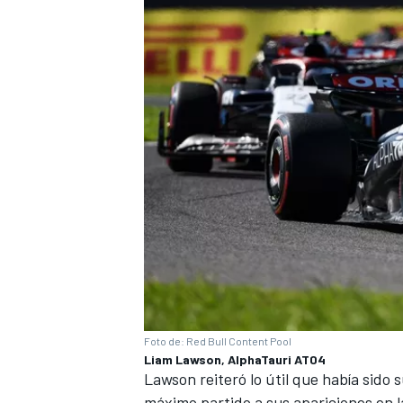
Foto de: Red Bull Content Pool
Liam Lawson, AlphaTauri AT04
Lawson reiteró lo útil que había sido 
máximo partido a sus apariciones en la