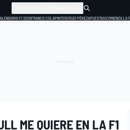
TODOS LOS CAMPEONATOS
ALENDARIO F1 2026
FRANCO COLAPINTO
SERGIO PÉREZ
APUESTAS
¡COMIENZA LA F
LL ME QUIERE EN LA F1