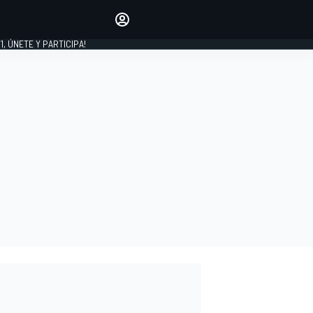
favoritos
Haz que se oiga tu voz
comentando artículos.
1, ÚNETE Y PARTICIPA!
INICIAR SESIÓN
EDICIÓN
LATINOAMÉRICA