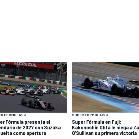
ER FORMULA
5 d
SUPER FORMULA
19 d
er Fórmula presenta el
Super Fórmula en Fuji:
endario de 2027 con Suzuka
Kakunoshin Ohta le niega a Z
vuelta como apertura
O’Sullivan su primera victoria