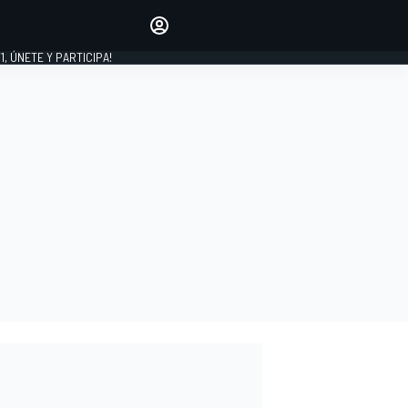
favoritos
Haz que se oiga tu voz
comentando artículos.
1, ÚNETE Y PARTICIPA!
INICIAR SESIÓN
EDICIÓN
LATINOAMÉRICA