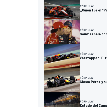
FÓRMULA 1
¿Quién fue el "Pi
FÓRMULA 1
Sainz señala co
FÓRMULA 1
Verstappen: El r
MÁS CATEGORÍAS
FÓRMULA 1
Checo Pérez y s
FÓRMULA 1
Estado del Camp