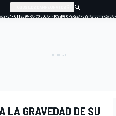
TODOS LOS CAMPEONATOS
ALENDARIO F1 2026
FRANCO COLAPINTO
SERGIO PÉREZ
APUESTAS
¡COMIENZA LA F
A LA GRAVEDAD DE SU