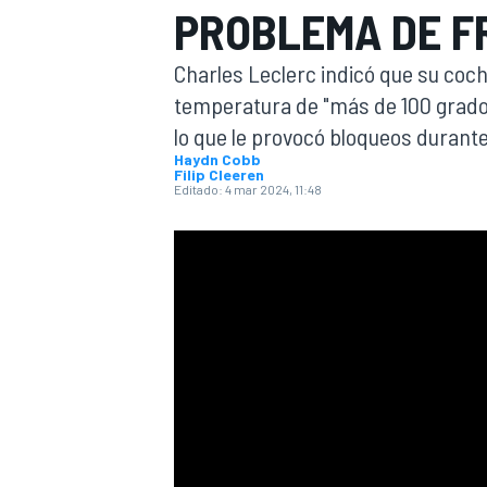
PROBLEMA DE F
INDYCAR
Charles Leclerc indicó que su coch
temperatura de "más de 100 grados
lo que le provocó bloqueos durant
Haydn Cobb
Filip Cleeren
Editado:
4 mar 2024, 11:48
MOTOGP