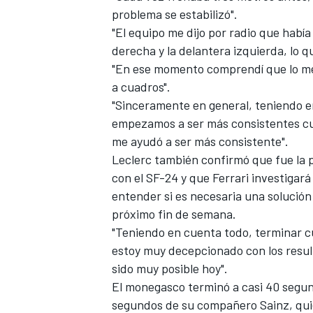
problema se estabilizó".
FÓRMULA E
"El equipo me dijo por radio que habí
derecha y la delantera izquierda, lo q
"En ese momento comprendí que lo mej
a cuadros".
"Sinceramente en general, teniendo en
empezamos a ser más consistentes cu
me ayudó a ser más consistente".
Leclerc también confirmó que fue la 
con el SF-24 y que Ferrari investigar
entender si es necesaria una solució
próximo fin de semana.
WRC
"Teniendo en cuenta todo, terminar c
estoy muy decepcionado con los resul
sido muy posible hoy".
El monegasco terminó a casi 40 segu
segundos de su compañero Sainz, quie