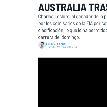
AUSTRALIA TRA
INDYCAR
Charles Leclerc, el ganador de la p
por los comisarios de la FIA por 
clasificación, lo que le ha permiti
carrera del domingo.
Filip Cleeren
Editado:
23 may 2022, 13:51
MOTOGP