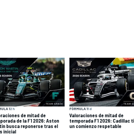
ULA 1
2 h
FÓRMULA 1
1 d
oraciones de mitad de
Valoraciones de mitad de
porada de la F1 2026: Aston
temporada F1 2026: Cadillac t
tin busca reponerse tras el
un comienzo respetable
 inicial