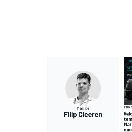
FÓRM
Más de
Filip Cleeren
Val
tem
Mar
caos