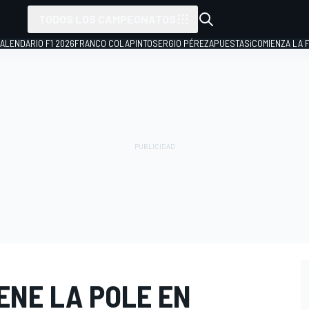
TODOS LOS CAMPEONATOS
ALENDARIO F1 2026
FRANCO COLAPINTO
SERGIO PÉREZ
APUESTAS
¡COMIENZA LA F
ENE LA POLE EN