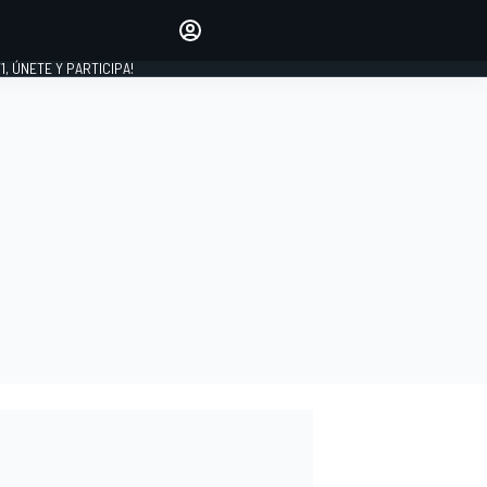
favoritos
Haz que se oiga tu voz
comentando artículos.
1, ÚNETE Y PARTICIPA!
INICIAR SESIÓN
EDICIÓN
LATINOAMÉRICA