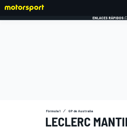
ENLACES RÁPIDOS:
C
FÓRMULA 1
Fórmula 1
GP de Australia
LECLERC MANTI