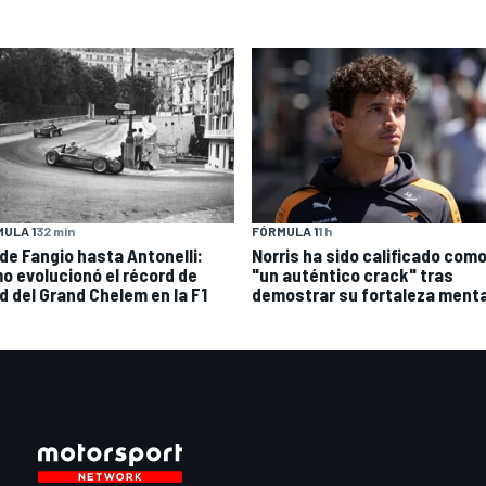
ULA 1
32 min
FÓRMULA 1
1 h
de Fangio hasta Antonelli:
Norris ha sido calificado com
o evolucionó el récord de
"un auténtico crack" tras
d del Grand Chelem en la F1
demostrar su fortaleza menta