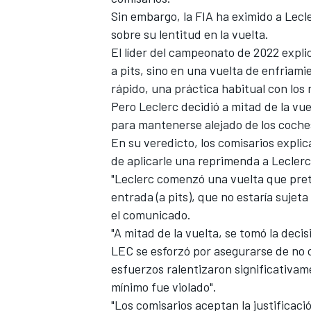
Sin embargo, la FIA ha eximido a Lecl
FÓRMULA E
sobre su lentitud en la vuelta.
El líder del campeonato de 2022 expli
a pits, sino en una vuelta de enfriam
rápido, una práctica habitual con los
Pero Leclerc decidió a mitad de la vue
para mantenerse alejado de los coches
En su veredicto, los comisarios expli
de aplicarle una reprimenda a Leclerc
"Leclerc comenzó una vuelta que pret
entrada (a pits), que no estaría sujet
el comunicado.
WRC
"A mitad de la vuelta, se tomó la deci
LEC se esforzó por asegurarse de no o
esfuerzos ralentizaron significativam
mínimo fue violado".
"Los comisarios aceptan la justificaci