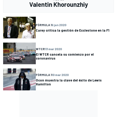
Valentin Khorounzhiy
FÓRMULA 1
9 jun 2020
Carey critica la gestión de Ecclestone en la F1
WTCR
13 mar 2020
El WTCR cancela su comienzo por el
coronavirus
FÓRMULA 1
10 mar 2020
Ocon muestra la clave del éxito de Lewis
Hamilton