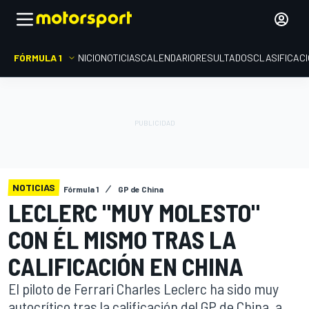
FÓRMULA 1
INICIO
NOTICIAS
CALENDARIO
RESULTADOS
CLASIFICAC
NOTICIAS
Fórmula 1
GP de China
LECLERC "MUY MOLESTO"
CON ÉL MISMO TRAS LA
CALIFICACIÓN EN CHINA
El piloto de Ferrari Charles Leclerc ha sido muy
autocrítico tras la calificación del GP de China, a