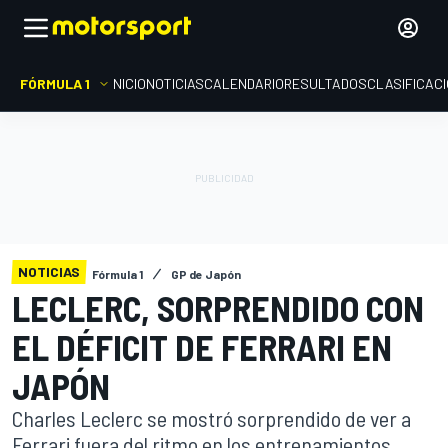
FÓRMULA 1
INICIO
NOTICIAS
CALENDARIO
RESULTADOS
CLASIFICAC
NOTICIAS
Fórmula 1
GP de Japón
LECLERC, SORPRENDIDO CON
EL DÉFICIT DE FERRARI EN
JAPÓN
Charles Leclerc se mostró sorprendido de ver a
Ferrari fuera del ritmo en los entrenamientos