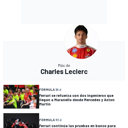
Más de
Charles Leclerc
FÓRMULA 1
6 d
Ferrari se refuerza con dos ingenieros que
llegan a Maranello desde Mercedes y Aston
Martin
FÓRMULA 1
11 d
Ferrari continúa las pruebas en banco para