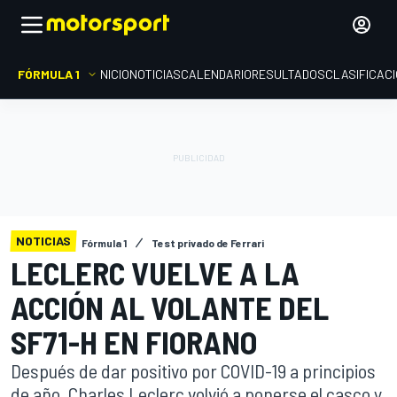
FÓRMULA 1
INICIO
NOTICIAS
CALENDARIO
RESULTADOS
CLASIFICAC
NOTICIAS
Fórmula 1
Test privado de Ferrari
LECLERC VUELVE A LA
ACCIÓN AL VOLANTE DEL
SF71-H EN FIORANO
Después de dar positivo por COVID-19 a principios
de año, Charles Leclerc volvió a ponerse el casco y