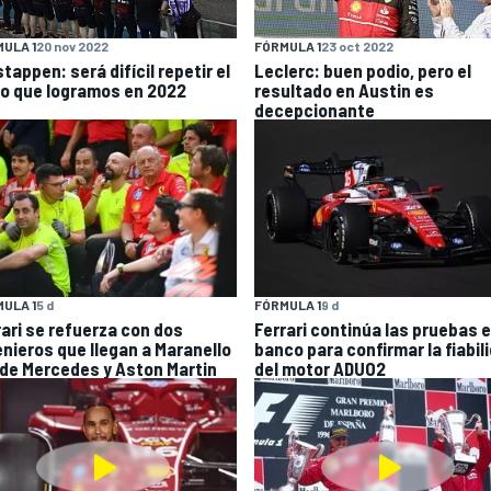
ULA 1
20 nov 2022
FÓRMULA 1
23 oct 2022
tappen: será difícil repetir el
Leclerc: buen podio, pero el
to que logramos en 2022
resultado en Austin es
decepcionante
ULA 1
5 d
FÓRMULA 1
9 d
rari se refuerza con dos
Ferrari continúa las pruebas 
enieros que llegan a Maranello
banco para confirmar la fiabil
de Mercedes y Aston Martin
del motor ADUO2