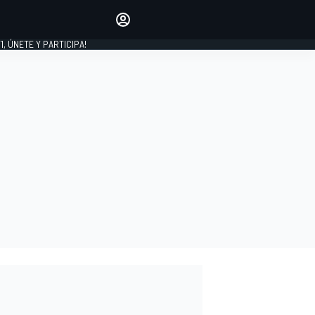
favoritos
Haz que se oiga tu voz
comentando artículos.
1, ÚNETE Y PARTICIPA!
INICIAR SESIÓN
EDICIÓN
LATINOAMÉRICA