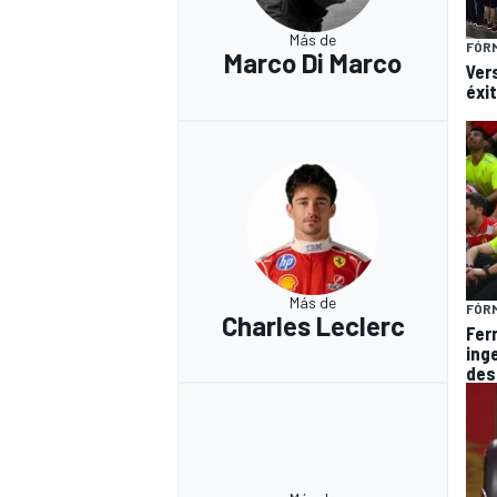
Más de
FÓRM
Marco Di Marco
Vers
éxi
Más de
FÓRM
Charles Leclerc
Fer
ing
des