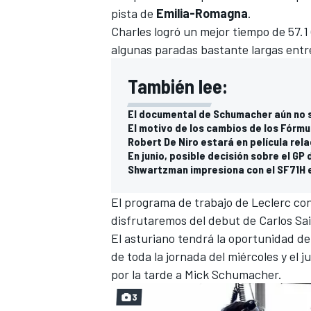
pista de
Emilia-Romagna
.
FÓRMULA E
Charles logró un mejor tiempo de 57.
algunas paradas bastante largas entre
También lee:
El documental de Schumacher aún no 
El motivo de los cambios de los Fórmul
Robert De Niro estará en película rela
En junio, posible decisión sobre el GP 
Shwartzman impresiona con el SF71H e
El programa de trabajo de Leclerc co
disfrutaremos del debut de Carlos Sai
WRC
El asturiano tendrá la oportunidad de 
de toda la jornada del miércoles y el j
por la tarde a
Mick Schumacher
.
3