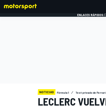
ENLACES RÁPIDOS:
C
FÓRMULA 1
NOTICIAS
Fórmula 1
Test privado de Ferrari
LECLERC VUELVE