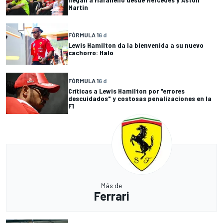
Martin
FÓRMULA 1
6 d
Lewis Hamilton da la bienvenida a su nuevo
cachorro: Halo
FÓRMULA 1
6 d
Críticas a Lewis Hamilton por "errores
descuidados" y costosas penalizaciones en la
F1
Más de
Ferrari