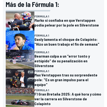
Más de la Fórmula 1:
FÓRMULA 1
Marko sí confiaba en que Verstappen
podía pelear por la pole en Silverstone
FÓRMULA 1
Gasly lamenta el choque de Colapinto:
"Hizo un buen trabajo el fin de semana"
FÓRMULA 1
Bearman culpa a un "error tonto y
estúpido" de su penalización en
Silverstone
FÓRMULA 1
Max Verstappen tras su sorprendente
pole: "Es un gran impulso para el
equipo"
FÓRMULA 1
F1 Gran Bretaña 2025: A qué hora y cómo
ver la carrera en Silverstone de
Colapinto