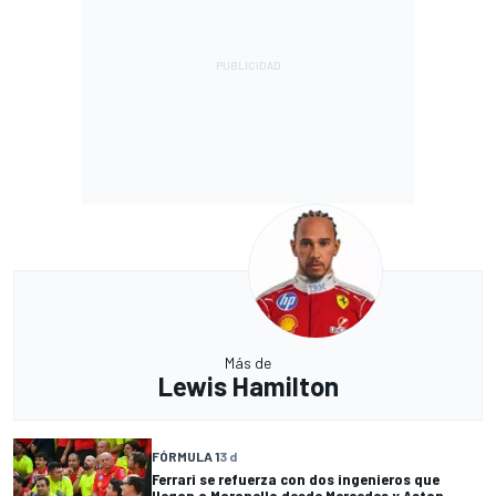
Más de
Lewis Hamilton
FÓRMULA 1
3 d
Ferrari se refuerza con dos ingenieros que
llegan a Maranello desde Mercedes y Aston