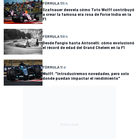
FÓRMULA 1
15 h
Szafnauer desvela cómo Toto Wolff contribuyó
a crear la famosa era rosa de Force India en la
F1
FÓRMULA 1
18 h
Desde Fangio hasta Antonelli: cómo evolucionó
el récord de edad del Grand Chelem en la F1
FÓRMULA 1
1 d
Wolff: "Introduciremos novedades, pero solo
donde puedan impactar el rendimiento"