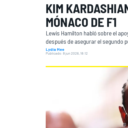
KIM KARDASHIAN
INDYCAR
MÓNACO DE F1
Lewis Hamilton habló sobre el ap
después de asegurar el segundo p
Lydia Mee
Publicado:
8 jun 2026, 18:12
MOTOGP