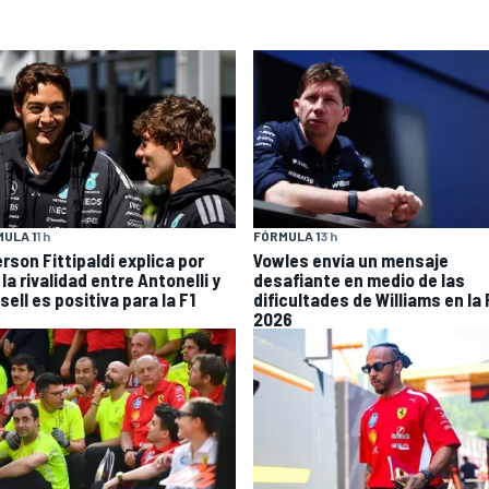
ULA 1
1 h
FÓRMULA 1
3 h
rson Fittipaldi explica por
Vowles envía un mensaje
la rivalidad entre Antonelli y
desafiante en medio de las
ell es positiva para la F1
dificultades de Williams en la 
2026