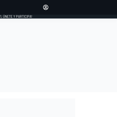
favoritos
Haz que se oiga tu voz
comentando artículos.
1, ÚNETE Y PARTICIPA!
INICIAR SESIÓN
EDICIÓN
LATINOAMÉRICA