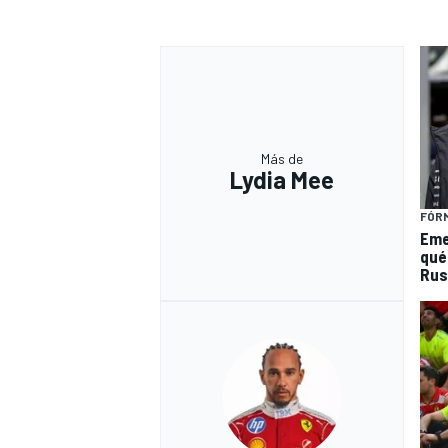
Más de
Lydia Mee
FÓRM
Eme
qué 
Russ