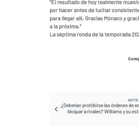
"El resultado de hoy realmente mues
por hacer antes de luchar consistent
para llegar allí. Gracias Mónaco y gra
a la próxima."
La séptima ronda de la temporada 2026
Compa
MÁS CATEGORÍAS
ARTÍC
¿Deberían prohibirse las órdenes de e
bloquar a rivales? Williams y su es