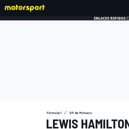
ENLACES RÁPIDOS:
C
FÓRMULA 1
Fórmula 1
GP de Mónaco
LEWIS HAMILTO