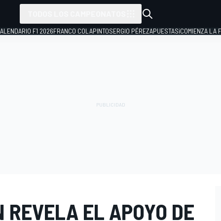
TODOS LOS CAMPEONATOS
ALENDARIO F1 2026
FRANCO COLAPINTO
SERGIO PÉREZ
APUESTAS
¡COMIENZA LA F
N REVELA EL APOYO DE