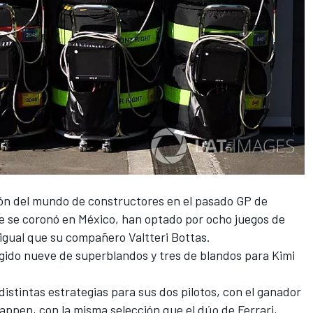
n del mundo de constructores
en el pasado GP de
e se coronó en México
, han optado por ocho juegos de
igual que su compañero Valtteri Bottas.
ogido nueve de superblandos y tres de blandos para Kimi
distintas estrategias para sus dos pilotos, con el
ganador
appen, con la misma selección que el dúo de Ferrari,