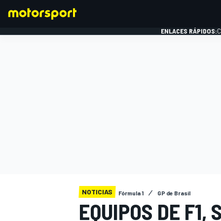
ENLACES RÁPIDOS:
C
FÓRMULA 1
NOTICIAS
Fórmula 1
GP de Brasil
EQUIPOS DE F1,