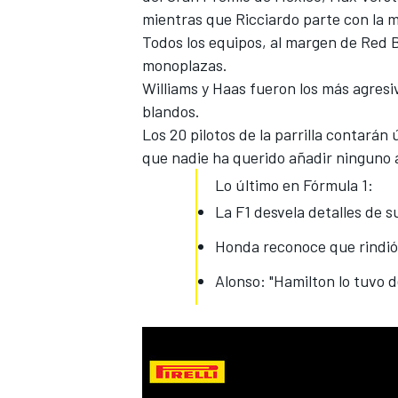
mientras que Ricciardo parte con la 
FÓRMULA E
Todos los equipos, al margen de Red B
monoplazas.
Williams y Haas fueron los más agresi
blandos.
Los 20 pilotos de la parrilla contará
que nadie ha querido añadir ninguno a
Lo último en Fórmula 1:
La F1 desvela detalles de s
Honda reconoce que rindió
Alonso: "Hamilton lo tuvo de
WRC