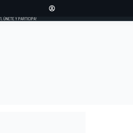
favoritos
Haz que se oiga tu voz
comentando artículos.
1, ÚNETE Y PARTICIPA!
INICIAR SESIÓN
EDICIÓN
LATINOAMÉRICA