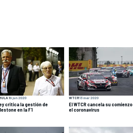
ULA 1
9 jun 2020
WTCR
13 mar 2020
y critica la gestión de
El WTCR cancela su comienzo
lestone en la F1
el coronavirus