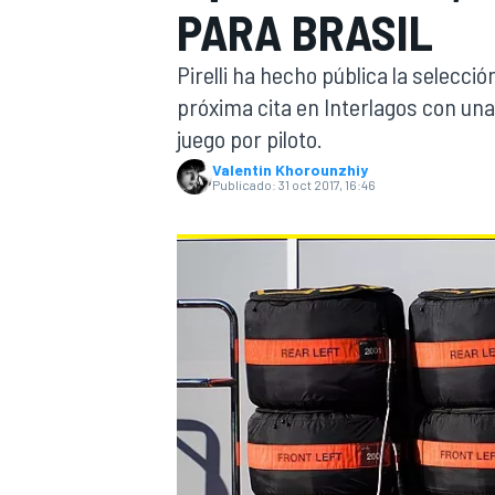
PARA BRASIL
INDYCAR
Pirelli ha hecho pública la selecc
próxima cita en Interlagos con un
juego por piloto.
Valentin Khorounzhiy
Publicado:
31 oct 2017, 16:46
MOTOGP