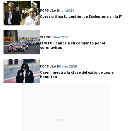
FÓRMULA 1
9 jun 2020
Carey critica la gestión de Ecclestone en la F1
WTCR
13 mar 2020
El WTCR cancela su comienzo por el
coronavirus
FÓRMULA 1
10 mar 2020
Ocon muestra la clave del éxito de Lewis
Hamilton